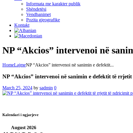
Informata me karakter publik
Shëndetësi
Vendbanimet
Pozita gjeografike
Kontakt
NP “Akcios” intervenoi në sanimi
Home
Lajme
NP “Akcios” intervenoi në sanimin e defektit...
NP “Akcios” intervenoi në sanimin e defektit të rrjetit
March 25, 2024
by
sadmin
0
Kalendari i ngjarjeve
August
2026