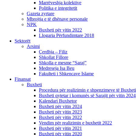
Marrëveshja kolektive
Politika e integritetit
Gazeta zyrtare
Mbrojtja e të dhënave personale
NPK
Buxheti për vitin 2022
Llogaria Përfundimtare 2018
Sektorët
Arsimi
Çerdhja – Filiz
Shkollat Fillore
Shkolla e mesme “Saraj”
Medreseja Isa Beu
Fakulteti i Shkencave Islame
Finansat
Buxheti
Procedura për realizimin e shpenzimeve të Buxheti
Buxheti qytetar i komunës së Sarajit për vitin 2024
Kalendari Buxhetor
Buxheti për vitin 2024
Buxheti për vitin 2023
Buxheti për vitin 2022
Vendim për realizimin e buxhetit 2022
Buxheti për vitin 2021
Buxheti për vitin 2020