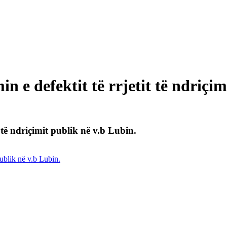
n e defektit të rrjetit të ndriçim
 të ndriçimit publik në v.b Lubin.