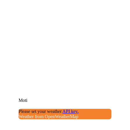
Moti
Please set your weather
API key.
Weather from OpenWeatherMap