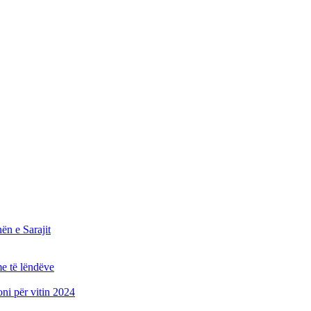
n e Sarajit
e të lëndëve
oni për vitin 2024