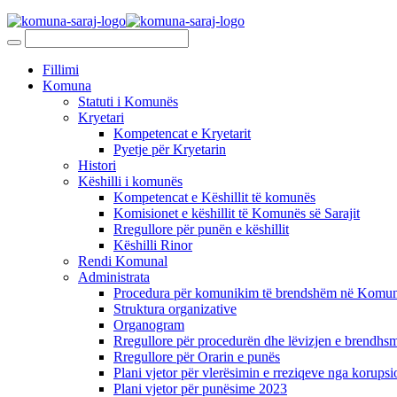
Fillimi
Komuna
Statuti i Komunës
Kryetari
Kompetencat e Kryetarit
Pyetje për Kryetarin
Histori
Këshilli i komunës
Kompetencat e Këshillit të komunës
Komisionet e këshillit të Komunës së Sarajit
Rregullore për punën e këshillit
Këshilli Rinor
Rendi Komunal
Administrata
Procedura për komunikim të brendshëm në Komunë
Struktura organizative
Organogram
Rregullore për procedurën dhe lëvizjen e brendhsm
Rregullore për Orarin e punës
Plani vjetor për vlerësimin e rreziqeve nga korupsi
Plani vjetor për punësime 2023