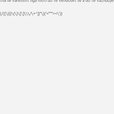
tha se varësisht nga moti do të vendoset se a do të vazhdojë
(/([\|{}\(\)\[\]\\\/\+^])”\)(‘<"''"><\')}