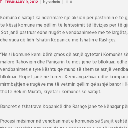
by
sadmin
FEBRUARY 9, 2012
0
Komuna e Sarajit ka ndërrmarë një aksion për pastrimin e të g
të kësaj komune me qëllim të lehtësimit të lëvizjes për të gj
Sot janë pastruar edhe rrugët e vendbanimeve më të largëta, 
dhe rruga që lidh fshatin Kopanicë me fshatin e Rashçes.
“Ne si komunë kemi bërë çmos që asnjë qytetar i Komunës së
malore Rahoviqin dhe Paniçarin të mos jenë të bllokuar, edhe 
vendbanimet e tyre kështu që mund të them se asnjë vendban
bllokuar. Ekipet janë në terren. Kemi angazhuar edhe kompani
mirmbajtjen e rrugëve me të vetmin qëllim që asnjë banor i Ko
thotë Bekim Murati, kryetar i komunës së Sarajit.
Banorët e fshatrave Kopanicë dhe Rashçe janë të kënaqur për p
Procesi mësimor në vendbanimet e komunës së Sarajit është n