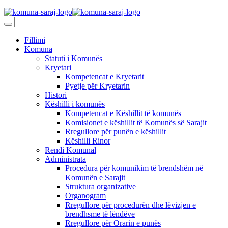
Fillimi
Komuna
Statuti i Komunës
Kryetari
Kompetencat e Kryetarit
Pyetje për Kryetarin
Histori
Këshilli i komunës
Kompetencat e Këshillit të komunës
Komisionet e këshillit të Komunës së Sarajit
Rregullore për punën e këshillit
Këshilli Rinor
Rendi Komunal
Administrata
Procedura për komunikim të brendshëm në
Komunën e Sarajit
Struktura organizative
Organogram
Rregullore për procedurën dhe lëvizjen e
brendhsme të lëndëve
Rregullore për Orarin e punës