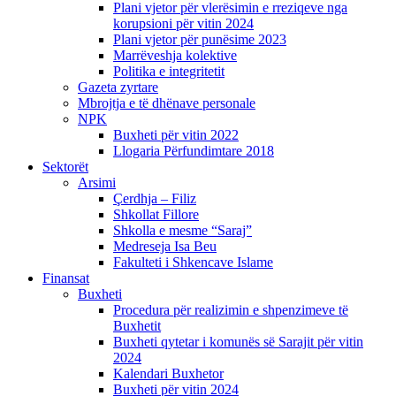
Plani vjetor për vlerësimin e rreziqeve nga
korupsioni për vitin 2024
Plani vjetor për punësime 2023
Marrëveshja kolektive
Politika e integritetit
Gazeta zyrtare
Mbrojtja e të dhënave personale
NPK
Buxheti për vitin 2022
Llogaria Përfundimtare 2018
Sektorët
Arsimi
Çerdhja – Filiz
Shkollat Fillore
Shkolla e mesme “Saraj”
Medreseja Isa Beu
Fakulteti i Shkencave Islame
Finansat
Buxheti
Procedura për realizimin e shpenzimeve të
Buxhetit
Buxheti qytetar i komunës së Sarajit për vitin
2024
Kalendari Buxhetor
Buxheti për vitin 2024