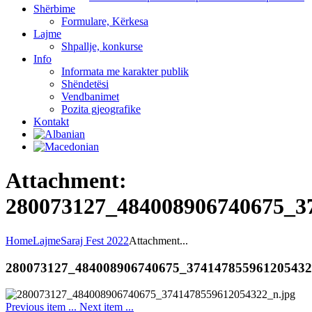
Shërbime
Formulare, Kërkesa
Lajme
Shpallje, konkurse
Info
Informata me karakter publik
Shëndetësi
Vendbanimet
Pozita gjeografike
Kontakt
Attachment:
280073127_484008906740675_3
Home
Lajme
Saraj Fest 2022
Attachment...
280073127_484008906740675_37414785596120543
Previous item
...
Next item
...