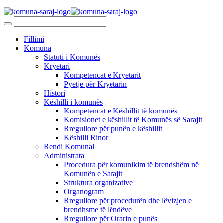
Fillimi
Komuna
Statuti i Komunës
Kryetari
Kompetencat e Kryetarit
Pyetje për Kryetarin
Histori
Këshilli i komunës
Kompetencat e Këshillit të komunës
Komisionet e këshillit të Komunës së Sarajit
Rregullore për punën e këshillit
Këshilli Rinor
Rendi Komunal
Administrata
Procedura për komunikim të brendshëm në
Komunën e Sarajit
Struktura organizative
Organogram
Rregullore për procedurën dhe lëvizjen e
brendhsme të lëndëve
Rregullore për Orarin e punës