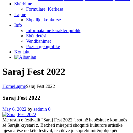
Shërbime
Formulare, Kërkesa
Lajme
Shpallje, konkurse
Info
Informata me karakter publik
Shëndetësi
Vendbanimet
Pozita gjeografike
Kontakt
Saraj Fest 2022
Home
Lajme
Saraj Fest 2022
Saraj Fest 2022
May 6, 2022
by
sadmin
0
Me rastin e festivalit “Saraj Fest 2022”, sot në hapësirat e komunës
së Sarajit kryetari z. Bexheti mirëpriti shoqnitë kulturore artistike
pjesmarëse në këtë festival, të cilëve ju shprehi mirënjohje për