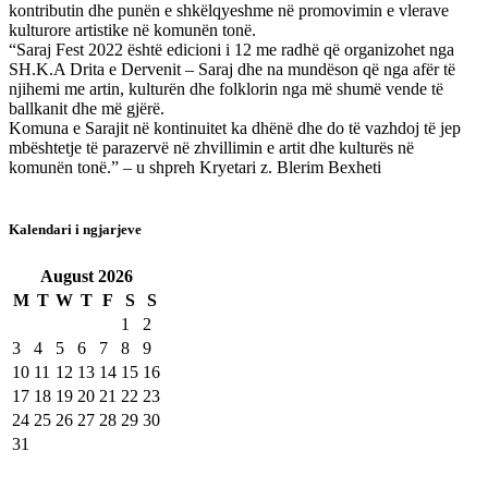
kontributin dhe punën e shkëlqyeshme në promovimin e vlerave
kulturore artistike në komunën tonë.
“Saraj Fest 2022 është edicioni i 12 me radhë që organizohet nga
SH.K.A Drita e Dervenit – Saraj dhe na mundëson që nga afër të
njihemi me artin, kulturën dhe folklorin nga më shumë vende të
ballkanit dhe më gjërë.
Komuna e Sarajit në kontinuitet ka dhënë dhe do të vazhdoj të jep
mbështetje të parazervë në zhvillimin e artit dhe kulturës në
komunën tonë.” – u shpreh Kryetari z. Blerim Bexheti
Kalendari i ngjarjeve
August
2026
M
T
W
T
F
S
S
1
2
3
4
5
6
7
8
9
10
11
12
13
14
15
16
17
18
19
20
21
22
23
24
25
26
27
28
29
30
31