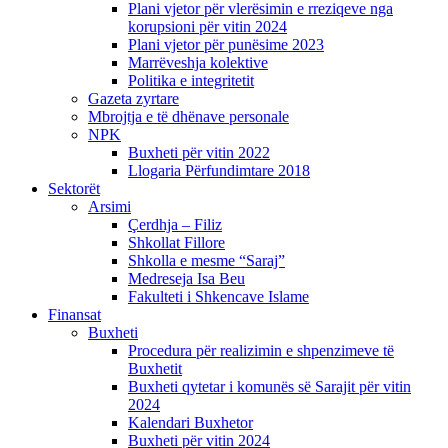
Plani vjetor për vlerësimin e rreziqeve nga
korupsioni për vitin 2024
Plani vjetor për punësime 2023
Marrëveshja kolektive
Politika e integritetit
Gazeta zyrtare
Mbrojtja e të dhënave personale
NPK
Buxheti për vitin 2022
Llogaria Përfundimtare 2018
Sektorët
Arsimi
Çerdhja – Filiz
Shkollat Fillore
Shkolla e mesme “Saraj”
Medreseja Isa Beu
Fakulteti i Shkencave Islame
Finansat
Buxheti
Procedura për realizimin e shpenzimeve të
Buxhetit
Buxheti qytetar i komunës së Sarajit për vitin
2024
Kalendari Buxhetor
Buxheti për vitin 2024