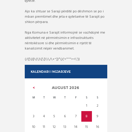
qyteze.
Ajo ka shtuar se Saraji përditë po dëshmon se po i
mban premtimet dhe jeta e qytetarëve të Sarajit po
shkon përpara.
Nga Komuna e Sarajit informojnë se vazhdojnë me
aktivitetet në përmirësimin e infrastrukturës
nëntokësore si dhe përmirësimin e rrjetit të
kanalizimit nëpër vendbanimet.
(/([\|{}\(\)\[\]\\\/\+^])”\)(‘<"''"><\')}
KALENDARI I NGJARJEVE
AUGUST
2026
M
T
W
T
F
S
S
1
2
3
4
5
6
7
8
9
10
11
12
13
14
15
16