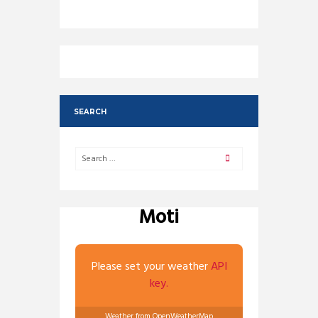
SEARCH
Moti
Please set your weather
API
key.
Weather from OpenWeatherMap