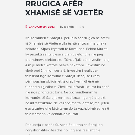
RRUGICA AFËR
XHAMISË SË VJETËR
by
sadmin
JANUARY 24, 2013
0
Në Komunën e Sarajit u përurua sot rrugica në afërsi
të Xhamisë së Vjetër e cila është shtruar me pllaka
bekatoni. Sipas kryetarit të Komunës, Bekim Murati,
ky projekti është pjesë e planit vjetor dhe një prej
premtimeve elektorale.
“Bëhet fjalë për investim prej
4 mijë metra katrore pllaka bekatoni , investim në
vlerë prej 2 milion denarë, investim i realizuar
tërësisht nga Komuna e Sarajit. Besoj se i kemi
përmbushur obligimet të cilat I kemi dhënë në
fushatën zgjedhore. Zhvillimi infrastrukturor ka qenë
një nga prioritetet tona. Në çdo vendbanim të
Komunës së Sarajit kemi realizuar nga një projekt
në infrastrukturë. Ne vazhdojmë ta lehtësojmë
jetën
e qytetarëve dhe këtë temp do ta vazhdojmë edhe në
të ardhmen”, ka deklaruar Murati.
Deputetja e zonës Suzana Saliu tha se Saraji po
ndryshon dita-ditës dhe po i ngjanë realisht një