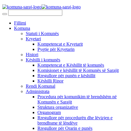
Fillimi
Komuna
Statuti i Komunës
Kryetari
Kompetencat e Kryetarit
Pyetje për Kryetarin
Histori
Këshilli i komunës
Kompetencat e Këshillit të komunës
Komisionet e këshillit të Komunës së Sarajit
Rregullore për punën e këshillit
Këshilli Rinor
Rendi Komunal
Administrata
Procedura për komunikim të brendshëm në
Komunën e Sarajit
Struktura organizative
Organogram
Rregullore për procedurën dhe lëvizjen e
brendhsme të lëndëve
Rregullore për Orarin e punës