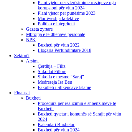
Plani vjetor për vlerësimin e rreziqeve nga
korupsioni për vitin 2024
Plani vjetor për punësime 2023
Marrëveshja kolektive
Politika e integritetit
Gazeta zyrtare
Mbrojtja e të dhënave personale
NPK
Buxheti për vitin 2022
Llogaria Përfundimtare 2018
Sektorët
Arsimi
Çerdhja – Filiz
Shkollat Fillore
Shkolla e mesme “Saraj”
Medreseja Isa Beu
Fakulteti i Shkencave Islame
Finansat
Buxheti
Procedura për realizimin e shpenzimeve të
Buxhetit
Buxheti qytetar i komunës së Sarajit për vitin
2024
Kalendari Buxhetor
Buxheti për vitin 2024