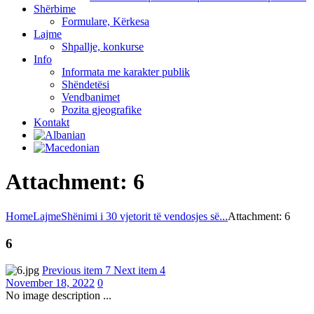
Shërbime
Formulare, Kërkesa
Lajme
Shpallje, konkurse
Info
Informata me karakter publik
Shëndetësi
Vendbanimet
Pozita gjeografike
Kontakt
Attachment: 6
Home
Lajme
Shënimi i 30 vjetorit të vendosjes së...
Attachment: 6
6
Previous item
7
Next item
4
November 18, 2022
0
No image description ...