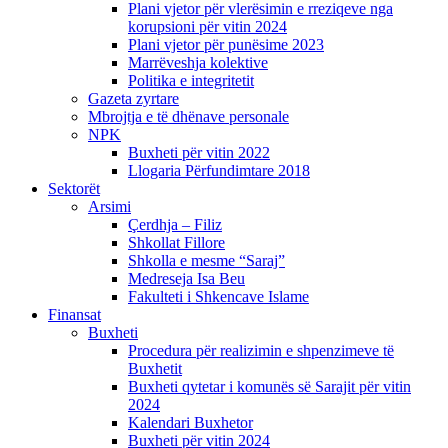
Plani vjetor për vlerësimin e rreziqeve nga
korupsioni për vitin 2024
Plani vjetor për punësime 2023
Marrëveshja kolektive
Politika e integritetit
Gazeta zyrtare
Mbrojtja e të dhënave personale
NPK
Buxheti për vitin 2022
Llogaria Përfundimtare 2018
Sektorët
Arsimi
Çerdhja – Filiz
Shkollat Fillore
Shkolla e mesme “Saraj”
Medreseja Isa Beu
Fakulteti i Shkencave Islame
Finansat
Buxheti
Procedura për realizimin e shpenzimeve të
Buxhetit
Buxheti qytetar i komunës së Sarajit për vitin
2024
Kalendari Buxhetor
Buxheti për vitin 2024