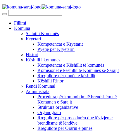
Fillimi
Komuna
Statuti i Komunës
Kryetari
Kompetencat e Kryetarit
Pyetje për Kryetarin
Histori
Këshilli i komunës
Kompetencat e Këshillit të komunës
Komisionet e këshillit të Komunës së Sarajit
Rregullore për punën e këshillit
Këshilli Rinor
Rendi Komunal
Administrata
Procedura për komunikim të brendshëm në
Komunën e Sarajit
Struktura organizative
Organogram
Rregullore për procedurën dhe lëvizjen e
brendhsme të lëndëve
Rregullore për Orarin e punës