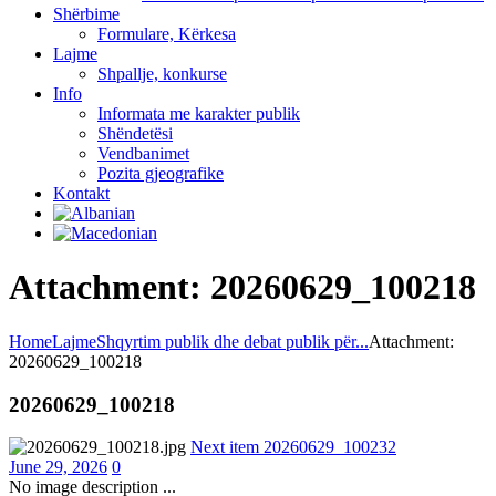
Shërbime
Formulare, Kërkesa
Lajme
Shpallje, konkurse
Info
Informata me karakter publik
Shëndetësi
Vendbanimet
Pozita gjeografike
Kontakt
Attachment: 20260629_100218
Home
Lajme
Shqyrtim publik dhe debat publik për...
Attachment:
20260629_100218
20260629_100218
Next item
20260629_100232
June 29, 2026
0
No image description ...