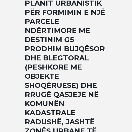
PLANIT URBANISTIK
PËR FORMIMIN E NJË
PARCELE
NDËRTIMORE ME
DESTINIM G5 –
PRODHIM BUJQËSOR
DHE BLEGTORAL
(PESHKORE ME
OBJEKTE
SHOQËRUESE) DHE
RRUGË QASJEJE NË
KOMUNËN
KADASTRALE
RADUSHË, JASHTË
ZONËS URBANE TË