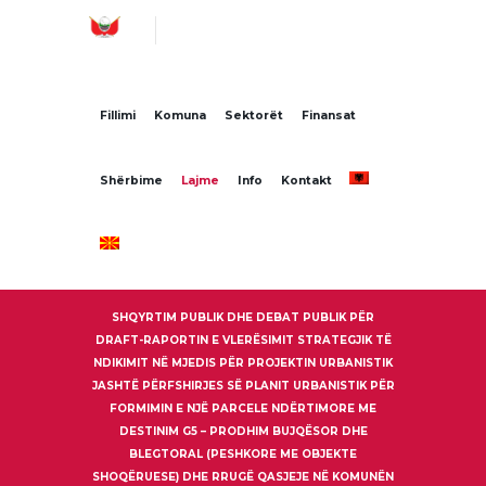
Fillimi
Komuna
Sektorët
Finansat
Shërbime
Lajme
Info
Kontakt
SHQYRTIM PUBLIK DHE DEBAT PUBLIK PËR
DRAFT-RAPORTIN E VLERËSIMIT STRATEGJIK TË
NDIKIMIT NË MJEDIS PËR PROJEKTIN URBANISTIK
JASHTË PËRFSHIRJES SË PLANIT URBANISTIK PËR
FORMIMIN E NJË PARCELE NDËRTIMORE ME
DESTINIM G5 – PRODHIM BUJQËSOR DHE
BLEGTORAL (PESHKORE ME OBJEKTE
SHOQËRUESE) DHE RRUGË QASJEJE NË KOMUNËN