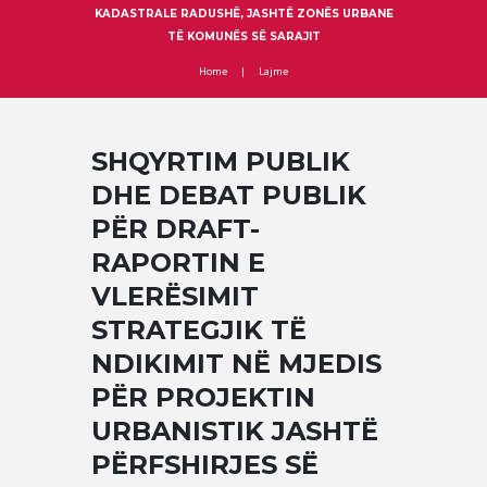
KADASTRALE RADUSHË, JASHTË ZONËS URBANE
TË KOMUNËS SË SARAJIT
Home
Lajme
SHQYRTIM PUBLIK
DHE DEBAT PUBLIK
PËR DRAFT-
RAPORTIN E
VLERËSIMIT
STRATEGJIK TË
NDIKIMIT NË MJEDIS
PËR PROJEKTIN
URBANISTIK JASHTË
PËRFSHIRJES SË