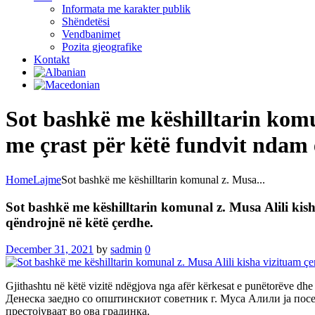
Informata me karakter publik
Shëndetësi
Vendbanimet
Pozita gjeografike
Kontakt
Sot bashkë me këshilltarin kom
me çrast për këtë fundvit ndam e
Home
Lajme
Sot bashkë me këshilltarin komunal z. Musa...
Sot bashkë me këshilltarin komunal z. Musa Alili kis
qëndrojnë në këtë çerdhe.
December 31, 2021
by
sadmin
0
Gjithashtu në këtë vizitë ndëgjova nga afër kërkesat e punëtorëve dhe 
Денеска заедно со општинскиот советник г. Муса Алили ја посе
престојуваат во ова градинка.