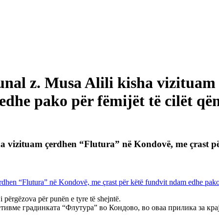
unal z. Musa Alili kisha vizitua
dhe pako për fëmijët të cilët që
ha vizituam çerdhen “Flutura” në Kondovë, me çrast për
i përgëzova për punën e tyre të shejntë.
тивме градинката “Флутура” во Кондово, во оваа прилика за кра