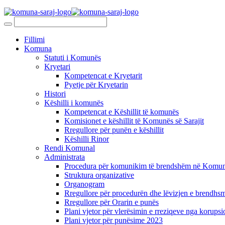
Fillimi
Komuna
Statuti i Komunës
Kryetari
Kompetencat e Kryetarit
Pyetje për Kryetarin
Histori
Këshilli i komunës
Kompetencat e Këshillit të komunës
Komisionet e këshillit të Komunës së Sarajit
Rregullore për punën e këshillit
Këshilli Rinor
Rendi Komunal
Administrata
Procedura për komunikim të brendshëm në Komunë
Struktura organizative
Organogram
Rregullore për procedurën dhe lëvizjen e brendhsm
Rregullore për Orarin e punës
Plani vjetor për vlerësimin e rreziqeve nga korupsi
Plani vjetor për punësime 2023