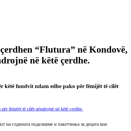
m çerdhen “Flutura” në Kondovë,
ndrojnë në këtë çerdhe.
 këtë fundvit ndam edhe pako për fëmijët të cilët
јот на годината поделивме и пакетчиња за децата кои