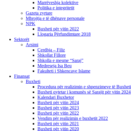
Marrëveshja kolektive
Politika e integritetit
Gazeta zyrtare
Mbrojtja e të dhënave personale
NPK
Buxheti për vitin 2022
Llogaria Përfundimtare 2018
Sektorët
Arsimi
Çerdhja – Filiz
Shkollat Fillore
Shkolla e mesme “Saraj”
Medreseja Isa Beu
Fakulteti i Shkencave Islame
Finansat
Buxheti
Procedura për realizimin e shpenzimeve të Buxheti
Buxheti qytetar i komunës së Sarajit për vitin 2024
Kalendari Buxhetor
Buxheti për vitin 2024
Buxheti për vitin 2023
Buxheti për vitin 2022
Vendim për realizimin e buxhetit 2022
Buxheti për vitin 2021
Buxheti për vitin 2020