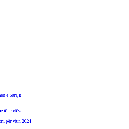
n e Sarajit
e të lëndëve
oni për vitin 2024