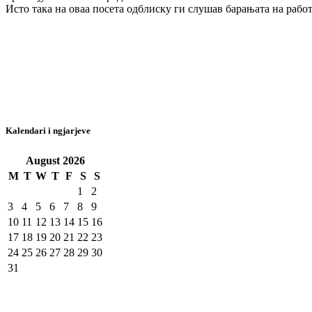
Исто така на оваа посета одблиску ги слушав барањата на работ
Kalendari i ngjarjeve
August
2026
M
T
W
T
F
S
S
1
2
3
4
5
6
7
8
9
10
11
12
13
14
15
16
17
18
19
20
21
22
23
24
25
26
27
28
29
30
31