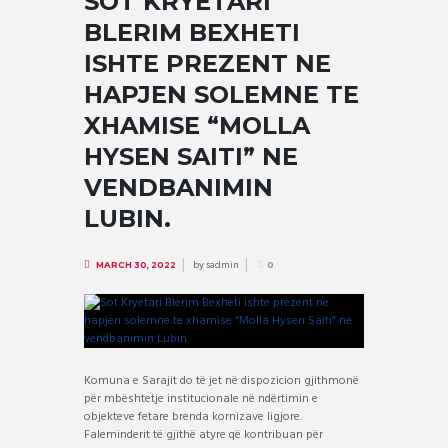
SOT KRYETARI
BLERIM BEXHETI
ISHTE PREZENT NE
HAPJEN SOLEMNE TE
XHAMISE “MOLLA
HYSEN SAITI” NE
VENDBANIMIN
LUBIN.
by
sadmin
MARCH 30, 2022
0
Komuna e Sarajit do të jet në dispozicion gjithmonë
për mbështetje institucionale në ndërtimin e
objekteve fetare brenda kornizave ligjore.
Faleminderit të gjithë atyre që kontribuan për