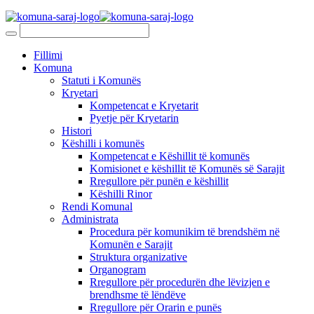
Fillimi
Komuna
Statuti i Komunës
Kryetari
Kompetencat e Kryetarit
Pyetje për Kryetarin
Histori
Këshilli i komunës
Kompetencat e Këshillit të komunës
Komisionet e këshillit të Komunës së Sarajit
Rregullore për punën e këshillit
Këshilli Rinor
Rendi Komunal
Administrata
Procedura për komunikim të brendshëm në
Komunën e Sarajit
Struktura organizative
Organogram
Rregullore për procedurën dhe lëvizjen e
brendhsme të lëndëve
Rregullore për Orarin e punës