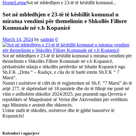
Home
Lajme
Sot në mbledhjen e 23-të të këshillit komunal...
Sot në mbledhjen e 23-të të këshillit komunal u
miratua vendimi për themelimin e Shkollës Fillore
Komunale në v.b Kopanicë
March 14, 2024
by
sadmin
0
Sot në mbledhjen e 23-të të këshillit komunal u miratua vendimi për
themelimin e Shkollës Fillore Komunale në v.b Kopanicë,
përkatësisht ndarja e shkollës periferike në fshatin Kopanicë nga
Sh.F.K ,,Drita “ – Rashçe, e cila do të bartë emrin Sh.F.K “ 7
Marsi“.
Numri i nxënësve të cilët do të regjistrohen në Sh.F. “7 Marsi” do të
arijë 277, të shpërndarë në 18 paralele dhe do të fillojë me punë në
vitin e ardhshëm shkollor 2024/2025, pas pranimit nga Qeveria e
republikës së Maqedonisë së Veriut dhe Aktvendimi për verifikim
nga Ministria e arsimit dhe shkencës.
Urime stafit të shkollës, nxënësve dhe të gjithë banorëve të
Kopanicës!
Kalendari i ngjarjeve