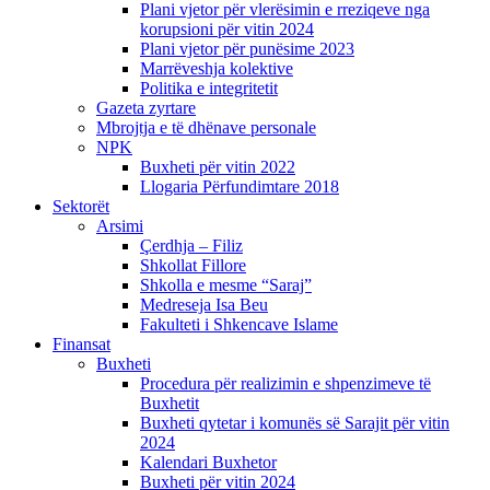
Plani vjetor për vlerësimin e rreziqeve nga
korupsioni për vitin 2024
Plani vjetor për punësime 2023
Marrëveshja kolektive
Politika e integritetit
Gazeta zyrtare
Mbrojtja e të dhënave personale
NPK
Buxheti për vitin 2022
Llogaria Përfundimtare 2018
Sektorët
Arsimi
Çerdhja – Filiz
Shkollat Fillore
Shkolla e mesme “Saraj”
Medreseja Isa Beu
Fakulteti i Shkencave Islame
Finansat
Buxheti
Procedura për realizimin e shpenzimeve të
Buxhetit
Buxheti qytetar i komunës së Sarajit për vitin
2024
Kalendari Buxhetor
Buxheti për vitin 2024