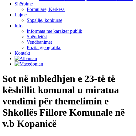
Shërbime
Formulare, Kërkesa
Lajme
Shpallje, konkurse
Info
Informata me karakter publik
Shëndetësi
Vendbanimet
Pozita gjeografike
Kontakt
Sot në mbledhjen e 23-të të
këshillit komunal u miratua
vendimi për themelimin e
Shkollës Fillore Komunale në
v.b Kopanicë