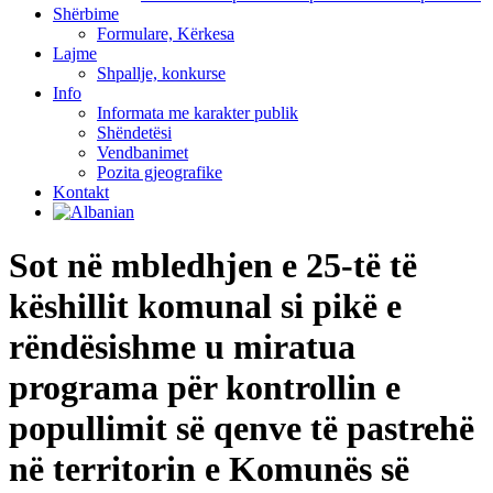
Shërbime
Formulare, Kërkesa
Lajme
Shpallje, konkurse
Info
Informata me karakter publik
Shëndetësi
Vendbanimet
Pozita gjeografike
Kontakt
Sot në mbledhjen e 25-të të
këshillit komunal si pikë e
rëndësishme u miratua
programa për kontrollin e
popullimit së qenve të pastrehë
në territorin e Komunës së