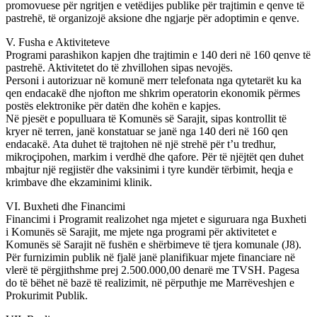
promovuese për ngritjen e vetëdijes publike për trajtimin e qenve të
pastrehë, të organizojë aksione dhe ngjarje për adoptimin e qenve.
V. Fusha e Aktiviteteve
Programi parashikon kapjen dhe trajtimin e 140 deri në 160 qenve të
pastrehë. Aktivitetet do të zhvillohen sipas nevojës.
Personi i autorizuar në komunë merr telefonata nga qytetarët ku ka
qen endacakë dhe njofton me shkrim operatorin ekonomik përmes
postës elektronike për datën dhe kohën e kapjes.
Në pjesët e populluara të Komunës së Sarajit, sipas kontrollit të
kryer në terren, janë konstatuar se janë nga 140 deri në 160 qen
endacakë. Ata duhet të trajtohen në një strehë për t’u tredhur,
mikroçipohen, markim i verdhë dhe qafore. Për të njëjtët qen duhet
mbajtur një regjistër dhe vaksinimi i tyre kundër tërbimit, heqja e
krimbave dhe ekzaminimi klinik.
VI. Buxheti dhe Financimi
Financimi i Programit realizohet nga mjetet e siguruara nga Buxheti
i Komunës së Sarajit, me mjete nga programi për aktivitetet e
Komunës së Sarajit në fushën e shërbimeve të tjera komunale (J8).
Për furnizimin publik në fjalë janë planifikuar mjete financiare në
vlerë të përgjithshme prej 2.500.000,00 denarë me TVSH. Pagesa
do të bëhet në bazë të realizimit, në përputhje me Marrëveshjen e
Prokurimit Publik.