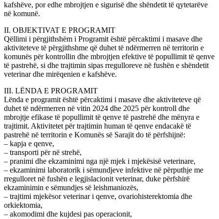
kafshëve, por edhe mbrojtjen e sigurisë dhe shëndetit të qytetarëve
në komunë.
II. OBJEKTIVAT E PROGRAMIT
Qëllimi i përgjithshëm i Programit është përcaktimi i masave dhe
aktiviteteve të përgjithshme që duhet të ndërmerren në territorin e
komunës për kontrollin dhe mbrojtjen efektive të popullimit të qenve
të pastrehë, si dhe trajtimin sipas rregulloreve në fushën e shëndetit
veterinar dhe mirëqenien e kafshëve.
III. LËNDA E PROGRAMIT
Lënda e programit është përcaktimi i masave dhe aktiviteteve që
duhet të ndërmerren në vitin 2024 dhe 2025 për kontroll dhe
mbrojtje efikase të popullimit të qenve të pastrehë dhe mënyra e
trajtimit. Aktivitetet për trajtimin human të qenve endacakë të
pastrehë në territorin e Komunës së Sarajit do të përfshijnë:
– kapja e qenve,
– transporti për në strehë,
– pranimi dhe ekzaminimi nga një mjek i mjekësisë veterinare,
– ekzaminimi laboratorik i sëmundjeve infektive në përputhje me
rregulloret në fushën e legjislacionit veterinar, duke përfshirë
ekzaminimin e sëmundjes së leishmaniozës,
– trajtimi mjekësor veterinar i qenve, ovariohisterektomia dhe
orkiektomia,
– akomodimi dhe kujdesi pas operacionit,