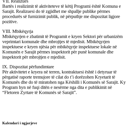
VII. Realizues
Bartës i realizimit të aktiviteteve të këtij Programi është Komuna e
Sarajit. Realizuesi do të zgjidhet me shpallje publike përmes
procedurës së furnizimit publik, në përputhje me dispozitat ligjore
pozitive.
VIII. Mbikëqyrja
Mbikëqyrjen e zbatimit të Programit e kryen Sektori për urbanizëm
veprimtari komunale dhe mbrojtjes të mjedisit. Mbikëqyrjen
inspektuese e kryen njësia për mbikëqyrje inspektuese lokale në
Komunën e Sarajit përmes inspektorit për punë komunale dhe
inspektorit për mbrojtjen e mjedisit.
IX. Dispozitat përfundimtare
Për aktivitetet e kryera në terren, kontraktuesi është i detyruar të
përgatisë raporte tremujore të cilat do t’i dorëzohen Kryetarit të
Komunës dhe do të miratohen nga Këshilli i Komunës së Sarajit. Ky
Program hyn në fuqi ditën e nesërme nga dita e publikimit në
“Fletoren Zyrtare të Komunës së Sarajit”.
Kalendari i ngjarjeve