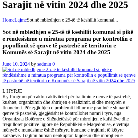
Sarajit në vitin 2024 dhe 2025
Home
Lajme
Sot në mbledhjen e 25-të të këshillit komunal...
Sot në mbledhjen e 25-të të këshillit komunal si pikë
e rëndësishme u miratua programa për kontrollin e
popullimit së qenve të pastrehë në territorin e
Komunës së Sarajit në vitin 2024 dhe 2025
June 10, 2024
by
sadmin
0
I. HYRJE
Ky Program përcakton aktivitetet për trajtimin e qenve të pastrehë,
kushtet, organizimin dhe shtrirjen e realizimit, si dhe mënyrën e
financimit. Për zgjidhjen e problemit lidhur me praninë e shtuar të
qenve të pastrehë, gjegjësisht të kontrollohet numri i tyre, nga
Organizata Botërore e Shëndetësisë për mbrojtjen e kafshëve dhe
rregulloret pozitive ligjore në Republikën e Maqedonisë, e vetmja
mënyrë e mundshme është mënyra humane e trajtimit të këtyre
kafshëve. Trajtimi human nënkupton kujdesin dhe mbrojtjen e