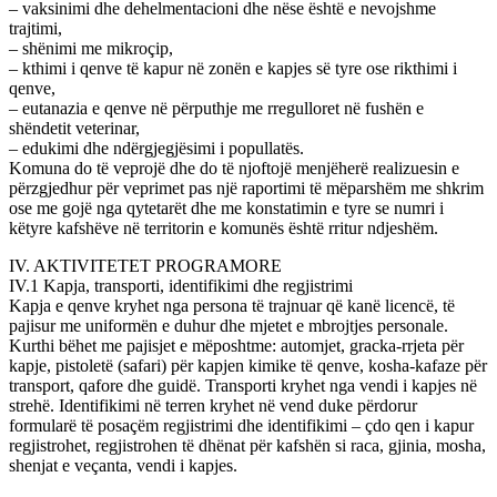
– vaksinimi dhe dehelmentacioni dhe nëse është e nevojshme
trajtimi,
– shënimi me mikroçip,
– kthimi i qenve të kapur në zonën e kapjes së tyre ose rikthimi i
qenve,
– eutanazia e qenve në përputhje me rregulloret në fushën e
shëndetit veterinar,
– edukimi dhe ndërgjegjësimi i popullatës.
Komuna do të veprojë dhe do të njoftojë menjëherë realizuesin e
përzgjedhur për veprimet pas një raportimi të mëparshëm me shkrim
ose me gojë nga qytetarët dhe me konstatimin e tyre se numri i
këtyre kafshëve në territorin e komunës është rritur ndjeshëm.
IV. AKTIVITETET PROGRAMORE
IV.1 Kapja, transporti, identifikimi dhe regjistrimi
Kapja e qenve kryhet nga persona të trajnuar që kanë licencë, të
pajisur me uniformën e duhur dhe mjetet e mbrojtjes personale.
Kurthi bëhet me pajisjet e mëposhtme: automjet, gracka-rrjeta për
kapje, pistoletë (safari) për kapjen kimike të qenve, kosha-kafaze për
transport, qafore dhe guidë. Transporti kryhet nga vendi i kapjes në
strehë. Identifikimi në terren kryhet në vend duke përdorur
formularë të posaçëm regjistrimi dhe identifikimi – çdo qen i kapur
regjistrohet, regjistrohen të dhënat për kafshën si raca, gjinia, mosha,
shenjat e veçanta, vendi i kapjes.