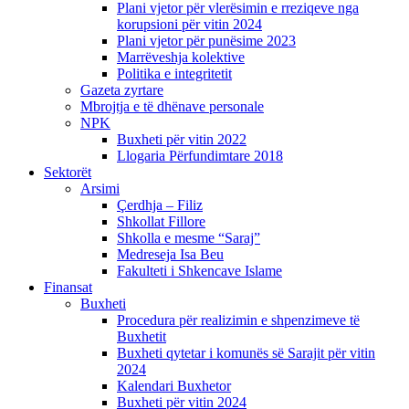
Plani vjetor për vlerësimin e rreziqeve nga
korupsioni për vitin 2024
Plani vjetor për punësime 2023
Marrëveshja kolektive
Politika e integritetit
Gazeta zyrtare
Mbrojtja e të dhënave personale
NPK
Buxheti për vitin 2022
Llogaria Përfundimtare 2018
Sektorët
Arsimi
Çerdhja – Filiz
Shkollat Fillore
Shkolla e mesme “Saraj”
Medreseja Isa Beu
Fakulteti i Shkencave Islame
Finansat
Buxheti
Procedura për realizimin e shpenzimeve të
Buxhetit
Buxheti qytetar i komunës së Sarajit për vitin
2024
Kalendari Buxhetor
Buxheti për vitin 2024