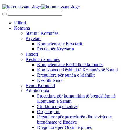
Fillimi
Komuna
Statuti i Komunës
Kryetari
Kompetencat e Kryetarit
Pyetje për Kryetarin
Histori
Këshilli i komunës
Kompetencat e Këshillit të komunës
Komisionet e këshillit të Komunës së Sarajit
Rregullore për punën e këshillit
Këshilli Rinor
Rendi Komunal
Administrata
Procedura për komunikim të brendshëm në
Komunën e Sarajit
Struktura organizative
Organogram
Rregullore për procedurën dhe lëvizjen e
brendhsme të lëndëve
Rregullore për Orarin e punës