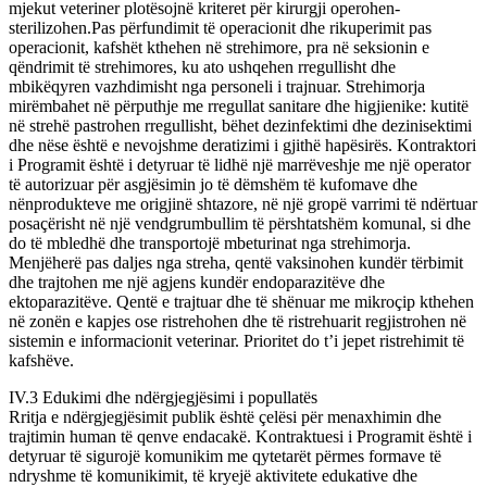
mjekut veteriner plotësojnë kriteret për kirurgji operohen-
sterilizohen.Pas përfundimit të operacionit dhe rikuperimit pas
operacionit, kafshët kthehen në strehimore, pra në seksionin e
qëndrimit të strehimores, ku ato ushqehen rregullisht dhe
mbikëqyren vazhdimisht nga personeli i trajnuar. Strehimorja
mirëmbahet në përputhje me rregullat sanitare dhe higjienike: kutitë
në strehë pastrohen rregullisht, bëhet dezinfektimi dhe dezinisektimi
dhe nëse është e nevojshme deratizimi i gjithë hapësirës. Kontraktori
i Programit është i detyruar të lidhë një marrëveshje me një operator
të autorizuar për asgjësimin jo të dëmshëm të kufomave dhe
nënprodukteve me origjinë shtazore, në një gropë varrimi të ndërtuar
posaçërisht në një vendgrumbullim të përshtatshëm komunal, si dhe
do të mbledhë dhe transportojë mbeturinat nga strehimorja.
Menjëherë pas daljes nga streha, qentë vaksinohen kundër tërbimit
dhe trajtohen me një agjens kundër endoparazitëve dhe
ektoparazitëve. Qentë e trajtuar dhe të shënuar me mikroçip kthehen
në zonën e kapjes ose ristrehohen dhe të ristrehuarit regjistrohen në
sistemin e informacionit veterinar. Prioritet do t’i jepet ristrehimit të
kafshëve.
IV.3 Edukimi dhe ndërgjegjësimi i popullatës
Rritja e ndërgjegjësimit publik është çelësi për menaxhimin dhe
trajtimin human të qenve endacakë. Kontraktuesi i Programit është i
detyruar të sigurojë komunikim me qytetarët përmes formave të
ndryshme të komunikimit, të kryejë aktivitete edukative dhe