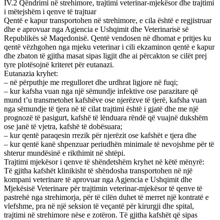
IV.2 Qëndrimi në strehimore, trajtimi veterinar-mjekësor dhe trajtimi
i mëtejshëm i qenve të trajtuar
Qentë e kapur transportohen në strehimore, e cila është e regjistruar
dhe e aprovuar nga Agjencia e Ushqimit dhe Veterinarisë së
Republikës së Maqedonisë. Qentë vendosen në dhomat e pritjes ku
qentë vëzhgohen nga mjeku veterinar i cili ekzaminon qentë e kapur
dhe zbaton të gjitha masat sipas ligjit dhe ai përcakton se cilët prej
tyre plotësojnë kriteret për eutanazi.
Eutanazia kryhet:
– në përputhje me rregulloret dhe urdhrat ligjore në fuqi;
– kur kafsha vuan nga një sëmundje infektive ose parazitare që
mund t’u transmetohet kafshëve ose njerëzve të tjerë, kafsha vuan
nga sëmundje të tjera në të cilat trajtimi është i gjatë dhe me një
prognozë të pasigurt, kafshë të lënduara rëndë që vuajnë dukshëm
ose janë të vjetra, kafshë të dobësuara;
– kur qentë paraqesin rrezik për njerëzit ose kafshët e tjera dhe
– kur qentë kanë shpenzuar periudhën minimale të nevojshme për të
shterur mundësinë e rikthimit në shtëpi.
Trajtimi mjekësor i qenve të shëndetshëm kryhet në këtë mënyrë:
Të gjitha kafshët klinikisht të shëndosha transportohen në një
kompani veterinare të aprovuar nga Agjencia e Ushqimit dhe
Mjekësisë Veterinare për trajtimin veterinar-mjekësor të qenve të
pastrehë nga strehimorja, për të cilën duhet të merret një kontratë e
vlefshme, pra në një seksion të veçantë për kirurgji dhe spital,
trajtimi në strehimore nëse e zotëron. Të gjitha kafshët që sipas