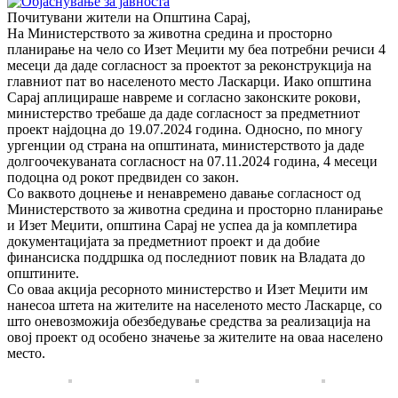
Почитувани жители на Општина Сарај,
На Министерството за животна средина и просторно
планирање на чело со Изет Меџити му беа потребни речиси 4
месеци да даде согласност за проектот за реконструкција на
главниот пат во населеното место Ласкарци. Иако општина
Сарај аплицираше навреме и согласно законските рокови,
министерство требаше да даде согласност за предметниот
проект најдоцна до 19.07.2024 година. Односно, по многу
ургенции од страна на општината, министерството ја даде
долгоочекуваната согласност на 07.11.2024 година, 4 месеци
подоцна од рокот предвиден со закон.
Со ваквото доцнење и ненавремено давање согласност од
Министерството за животна средина и просторно планирање
и Изет Меџити, општина Сарај не успеа да ја комплетира
документацијата за предметниот проект и да добие
финансиска поддршка од последниот повик на Владата до
општините.
Со оваа акција ресорното министерство и Изет Меџити им
нанесоа штета на жителите на населеното место Ласкарце, со
што оневозможија обезбедување средства за реализација на
овој проект од особено значење за жителите на оваа населено
место.