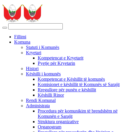
Fillimi
Komuna
Statuti i Komunës
Kryetari
Kompetencat e Kryetarit
Pyetje për Kryetarin
Histori
Këshilli i komunës
Kompetencat e Këshillit të komunës
Komisionet e këshillit të Komunës së Sarajit
Rregullore për punën e këshillit
Këshilli Rinor
Rendi Komunal
Administrata
Procedura për komunikim të brendshëm në
Komunën e Sarajit
Struktura organizative
Organogram