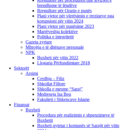
Rregullore për procedurën dhe lëvizjen e
brendhsme të lëndëve
Rregullore për Orarin e punës
Plani vjetor për vlerësimin e rreziqeve nga
korupsioni për vitin 2024
Plani vjetor për punësime 2023
Marrëveshja kolektive
Politika e integritetit
Gazeta zyrtare
Mbrojtja e të dhënave personale
NPK
Buxheti për vitin 2022
Llogaria Përfundimtare 2018
Sektorët
Arsimi
Çerdhja – Filiz
Shkollat Fillore
Shkolla e mesme “Saraj”
Medreseja Isa Beu
Fakulteti i Shkencave Islame
Finansat
Buxheti
Procedura për realizimin e shpenzimeve të
Buxhetit
Buxheti qytetar i komunës së Sarajit për vitin