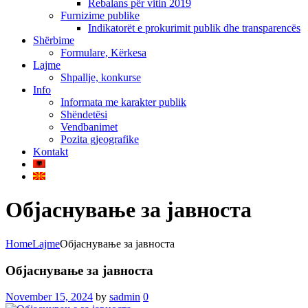
Rebalans për vitin 2019
Furnizime publike
Indikatorët e prokurimit publik dhe transparencës
Shërbime
Formulare, Kërkesa
Lajme
Shpallje, konkurse
Info
Informata me karakter publik
Shëndetësi
Vendbanimet
Pozita gjeografike
Kontakt
Објаснување за јавноста
Home
Lajme
Објаснување за јавноста
Објаснување за јавноста
November 15, 2024
by
sadmin
0