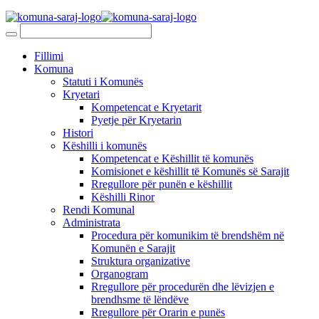
Fillimi
Komuna
Statuti i Komunës
Kryetari
Kompetencat e Kryetarit
Pyetje për Kryetarin
Histori
Këshilli i komunës
Kompetencat e Këshillit të komunës
Komisionet e këshillit të Komunës së Sarajit
Rregullore për punën e këshillit
Këshilli Rinor
Rendi Komunal
Administrata
Procedura për komunikim të brendshëm në
Komunën e Sarajit
Struktura organizative
Organogram
Rregullore për procedurën dhe lëvizjen e
brendhsme të lëndëve
Rregullore për Orarin e punës