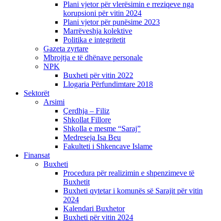
Plani vjetor për vlerësimin e rreziqeve nga
korupsioni për vitin 2024
Plani vjetor për punësime 2023
Marrëveshja kolektive
Politika e integritetit
Gazeta zyrtare
Mbrojtja e të dhënave personale
NPK
Buxheti për vitin 2022
Llogaria Përfundimtare 2018
Sektorët
Arsimi
Çerdhja – Filiz
Shkollat Fillore
Shkolla e mesme “Saraj”
Medreseja Isa Beu
Fakulteti i Shkencave Islame
Finansat
Buxheti
Procedura për realizimin e shpenzimeve të
Buxhetit
Buxheti qytetar i komunës së Sarajit për vitin
2024
Kalendari Buxhetor
Buxheti për vitin 2024