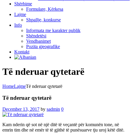
Shërbime
Formulare, Kërkesa
Lajme
Shpallje, konkurse
Info
Informata me karakter publik
Shëndetësi
Vendbanimet
Pozita gjeografike
Kontakt
Të nderuar qytetarë
Home
Lajme
Të nderuar qytetarë
Të nderuar qytetarë
December 13, 2017
by
sadmin
0
Kam nderin që sot në një ditë të veçantë për komunën tone, në
emrin tim dhe në emër të të gjithë të punësuarve tju uroj këtë ditë.