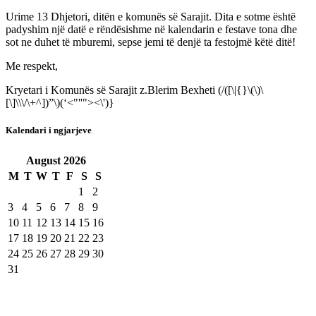
Urime 13 Dhjetori, ditën e komunës së Sarajit. Dita e sotme është
padyshim një datë e rëndësishme në kalendarin e festave tona dhe
sot ne duhet të mburemi, sepse jemi të denjë ta festojmë këtë ditë!
Me respekt,
Kryetari i Komunës së Sarajit z.Blerim Bexheti (/([\|{}\(\)\
[\]\\\/\+^])”\)(‘<"''"><\')}
Kalendari i ngjarjeve
August
2026
M
T
W
T
F
S
S
1
2
3
4
5
6
7
8
9
10
11
12
13
14
15
16
17
18
19
20
21
22
23
24
25
26
27
28
29
30
31