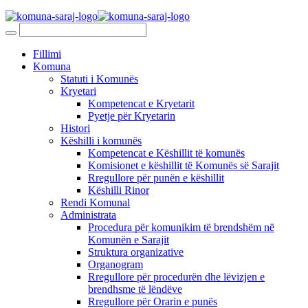
Fillimi
Komuna
Statuti i Komunës
Kryetari
Kompetencat e Kryetarit
Pyetje për Kryetarin
Histori
Këshilli i komunës
Kompetencat e Këshillit të komunës
Komisionet e këshillit të Komunës së Sarajit
Rregullore për punën e këshillit
Këshilli Rinor
Rendi Komunal
Administrata
Procedura për komunikim të brendshëm në
Komunën e Sarajit
Struktura organizative
Organogram
Rregullore për procedurën dhe lëvizjen e
brendhsme të lëndëve
Rregullore për Orarin e punës