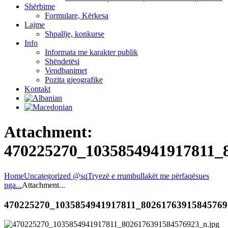
Shërbime
Formulare, Kërkesa
Lajme
Shpallje, konkurse
Info
Informata me karakter publik
Shëndetësi
Vendbanimet
Pozita gjeografike
Kontakt
Attachment:
470225270_1035854941917811_
Home
Uncategorized @sq
Tryezë e rrumbullakët me përfaqësues
nga...
Attachment...
470225270_1035854941917811_80261763915845769