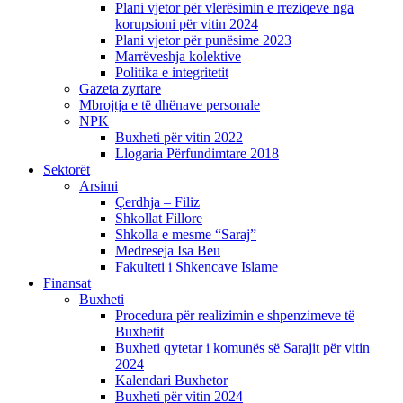
Plani vjetor për vlerësimin e rreziqeve nga
korupsioni për vitin 2024
Plani vjetor për punësime 2023
Marrëveshja kolektive
Politika e integritetit
Gazeta zyrtare
Mbrojtja e të dhënave personale
NPK
Buxheti për vitin 2022
Llogaria Përfundimtare 2018
Sektorët
Arsimi
Çerdhja – Filiz
Shkollat Fillore
Shkolla e mesme “Saraj”
Medreseja Isa Beu
Fakulteti i Shkencave Islame
Finansat
Buxheti
Procedura për realizimin e shpenzimeve të
Buxhetit
Buxheti qytetar i komunës së Sarajit për vitin
2024
Kalendari Buxhetor
Buxheti për vitin 2024