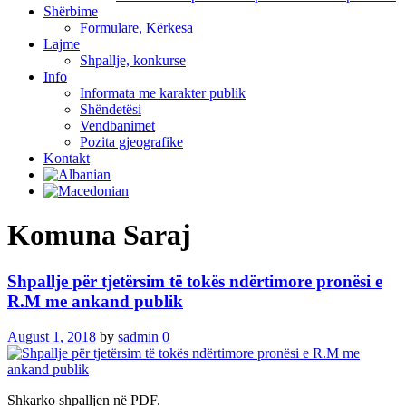
Shërbime
Formulare, Kërkesa
Lajme
Shpallje, konkurse
Info
Informata me karakter publik
Shëndetësi
Vendbanimet
Pozita gjeografike
Kontakt
Komuna Saraj
Shpallje për tjetërsim të tokës ndërtimore pronësi e
R.M me ankand publik
August 1, 2018
by
sadmin
0
Shkarko shpalljen në PDF.