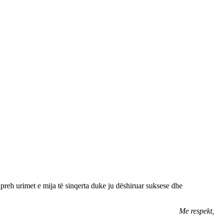
hpreh urimet e mija të sinqerta duke ju dëshiruar suksese dhe
Me respekt,