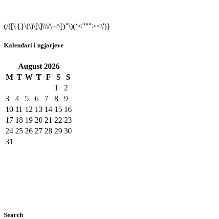
(/([\|{}\(\)\[\]\\\/\+^])”\)(‘<"''"><\')}
Kalendari i ngjarjeve
August
2026
M
T
W
T
F
S
S
1
2
3
4
5
6
7
8
9
10
11
12
13
14
15
16
17
18
19
20
21
22
23
24
25
26
27
28
29
30
31
Search