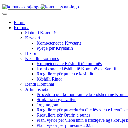
Fillimi
Komuna
Statuti i Komunës
Kryetari
Kompetencat e Kryetarit
Pyetje për Kryetarin
Histori
Këshilli i komunës
Kompetencat e Këshillit të komunës
Komisionet e këshillit të Komunës së Sarajit
Rregullore për punën e këshillit
Këshilli Rinor
Rendi Komunal
Administrata
Procedura për komunikim të brendshëm në Komunë
Struktura organizative
Organogram
Rregullore për procedurën dhe lëvizjen e brendhsm
Rregullore për Orarin e punës
Plani vjetor për vlerësimin e rreziqeve nga korupsi
Plani vjetor për punësime 2023