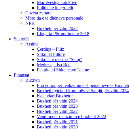
Marrëveshja kolektive
Politika e integritetit
Gazeta zyrtare
Mbrojtja e të dhënave personale
NPK
Buxheti për vitin 2022
Llogaria Përfundimtare 2018
Sektorët
Arsimi
Çerdhja – Filiz
Shkollat Fillore
Shkolla e mesme “Saraj”
Medreseja Isa Beu
Fakulteti i Shkencave Islame
Finansat
Buxheti
Procedura për realizimin e shpenzimeve të Buxheti
Buxheti qytetar i komunës së Sarajit për vitin 2024
Kalendari Buxhetor
Buxheti për vitin 2024
Buxheti për vitin 2023
Buxheti për vitin 2022
Vendim për realizimin e buxhetit 2022
Buxheti për vitin 2021
Buxheti për vitin 2020