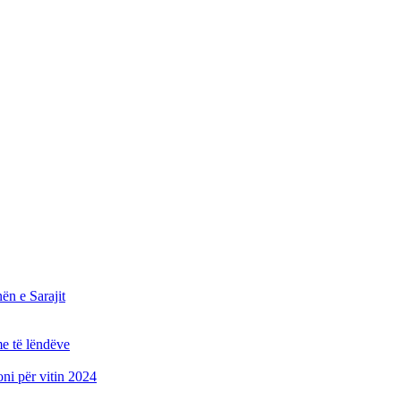
n e Sarajit
e të lëndëve
oni për vitin 2024