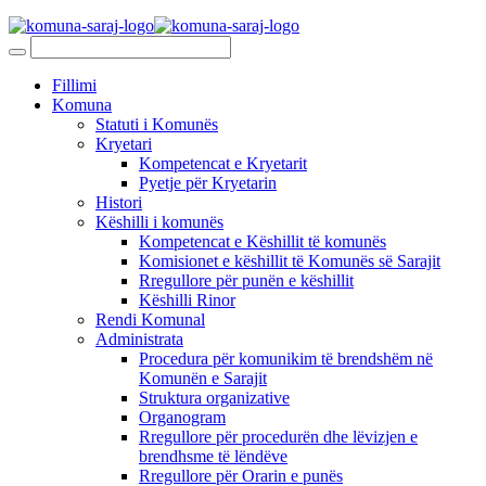
Fillimi
Komuna
Statuti i Komunës
Kryetari
Kompetencat e Kryetarit
Pyetje për Kryetarin
Histori
Këshilli i komunës
Kompetencat e Këshillit të komunës
Komisionet e këshillit të Komunës së Sarajit
Rregullore për punën e këshillit
Këshilli Rinor
Rendi Komunal
Administrata
Procedura për komunikim të brendshëm në
Komunën e Sarajit
Struktura organizative
Organogram
Rregullore për procedurën dhe lëvizjen e
brendhsme të lëndëve
Rregullore për Orarin e punës