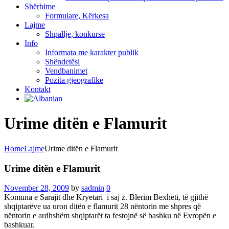
Shërbime
Formulare, Kërkesa
Lajme
Shpallje, konkurse
Info
Informata me karakter publik
Shëndetësi
Vendbanimet
Pozita gjeografike
Kontakt
Urime ditën e Flamurit
Home
Lajme
Urime ditën e Flamurit
Urime ditën e Flamurit
November 28, 2009
by
sadmin
0
Komuna e Sarajit dhe Kryetari
i saj z. Blerim Bexheti, të gjithë
shqiptarëve ua uron ditën e flamurit 28 nëntorin me shpres që
nëntorin e ardhshëm shqiptarët ta festojnë së bashku në Evropën e
bashkuar.