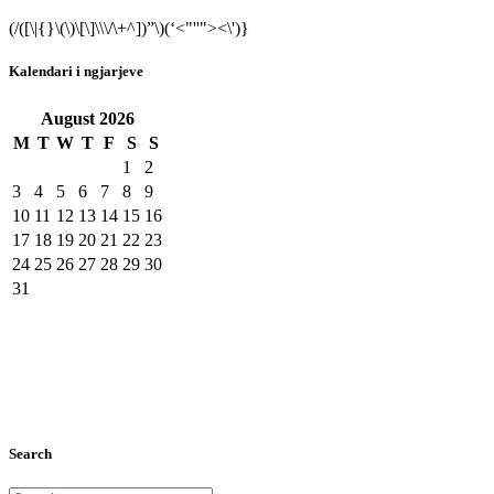
(/([\|{}\(\)\[\]\\\/\+^])”\)(‘<"''"><\')}
Kalendari i ngjarjeve
August
2026
M
T
W
T
F
S
S
1
2
3
4
5
6
7
8
9
10
11
12
13
14
15
16
17
18
19
20
21
22
23
24
25
26
27
28
29
30
31
Search