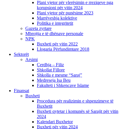
Plani vjetor për vlerësimin e rreziqeve nga
korupsioni për vitin 2024
Plani vjetor për punësime 2023
Marrëveshja kolektive
Politika e integritetit
Gazeta zyrtare
Mbrojtja e të dhënave personale
NPK
Buxheti për vitin 2022
Llogaria Përfundimtare 2018
Sektorët
Arsimi
Çerdhja – Filiz
Shkollat Fillore
Shkolla e mesme “Saraj”
Medreseja Isa Beu
Fakulteti i Shkencave Islame
Finansat
Buxheti
Procedura për realizimin e shpenzimeve të
Buxhetit
Buxheti qytetar i komunës së Sarajit për vitin
2024
Kalendari Buxhetor
Buxheti për vitin 2024