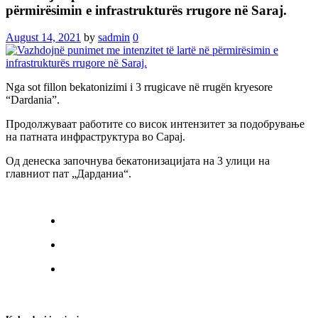
përmirësimin e infrastrukturës rrugore në Saraj.
August 14, 2021
by
sadmin
0
Nga sot fillon bekatonizimi i 3 rrugicave në rrugën kryesore
“Dardania”.
Продолжуваат работите со висок интензитет за подобрување
на патната инфраструктура во Сарај.
Од денеска започнува бекатонизацијата на 3 улици на
главниот пат „Дарданиа“.