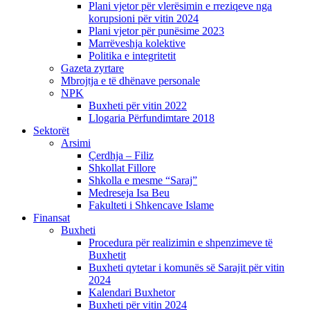
Plani vjetor për vlerësimin e rreziqeve nga
korupsioni për vitin 2024
Plani vjetor për punësime 2023
Marrëveshja kolektive
Politika e integritetit
Gazeta zyrtare
Mbrojtja e të dhënave personale
NPK
Buxheti për vitin 2022
Llogaria Përfundimtare 2018
Sektorët
Arsimi
Çerdhja – Filiz
Shkollat Fillore
Shkolla e mesme “Saraj”
Medreseja Isa Beu
Fakulteti i Shkencave Islame
Finansat
Buxheti
Procedura për realizimin e shpenzimeve të
Buxhetit
Buxheti qytetar i komunës së Sarajit për vitin
2024
Kalendari Buxhetor
Buxheti për vitin 2024