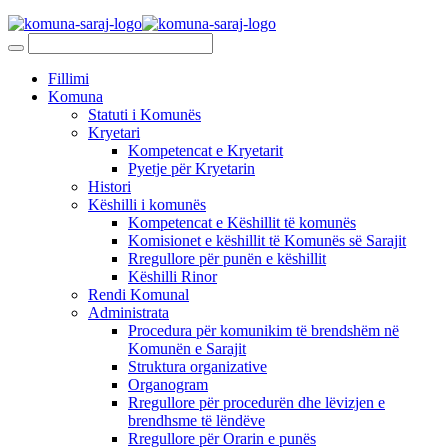
Fillimi
Komuna
Statuti i Komunës
Kryetari
Kompetencat e Kryetarit
Pyetje për Kryetarin
Histori
Këshilli i komunës
Kompetencat e Këshillit të komunës
Komisionet e këshillit të Komunës së Sarajit
Rregullore për punën e këshillit
Këshilli Rinor
Rendi Komunal
Administrata
Procedura për komunikim të brendshëm në
Komunën e Sarajit
Struktura organizative
Organogram
Rregullore për procedurën dhe lëvizjen e
brendhsme të lëndëve
Rregullore për Orarin e punës