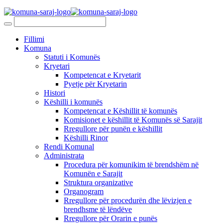
Fillimi
Komuna
Statuti i Komunës
Kryetari
Kompetencat e Kryetarit
Pyetje për Kryetarin
Histori
Këshilli i komunës
Kompetencat e Këshillit të komunës
Komisionet e këshillit të Komunës së Sarajit
Rregullore për punën e këshillit
Këshilli Rinor
Rendi Komunal
Administrata
Procedura për komunikim të brendshëm në
Komunën e Sarajit
Struktura organizative
Organogram
Rregullore për procedurën dhe lëvizjen e
brendhsme të lëndëve
Rregullore për Orarin e punës