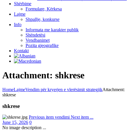
Shërbime
Formulare, Kërkesa
Lajme
Shpallje, konkurse
Info
Informata me karakter publik
Shëndetësi
Vendbanimet
Pozita gjeografike
Kontakt
Attachment: shkrese
Home
Lajme
Vendim për kryerjen e vlerësimit strategjik
Attachment:
shkrese
shkrese
Previous item
vendimi
Next item
...
June 15, 2026
0
No image description ...