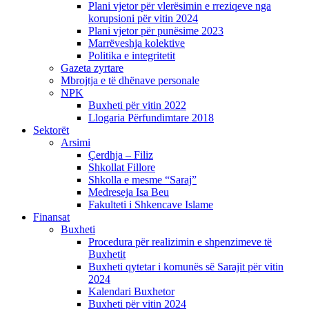
Plani vjetor për vlerësimin e rreziqeve nga
korupsioni për vitin 2024
Plani vjetor për punësime 2023
Marrëveshja kolektive
Politika e integritetit
Gazeta zyrtare
Mbrojtja e të dhënave personale
NPK
Buxheti për vitin 2022
Llogaria Përfundimtare 2018
Sektorët
Arsimi
Çerdhja – Filiz
Shkollat Fillore
Shkolla e mesme “Saraj”
Medreseja Isa Beu
Fakulteti i Shkencave Islame
Finansat
Buxheti
Procedura për realizimin e shpenzimeve të
Buxhetit
Buxheti qytetar i komunës së Sarajit për vitin
2024
Kalendari Buxhetor
Buxheti për vitin 2024