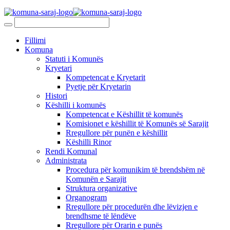
Fillimi
Komuna
Statuti i Komunës
Kryetari
Kompetencat e Kryetarit
Pyetje për Kryetarin
Histori
Këshilli i komunës
Kompetencat e Këshillit të komunës
Komisionet e këshillit të Komunës së Sarajit
Rregullore për punën e këshillit
Këshilli Rinor
Rendi Komunal
Administrata
Procedura për komunikim të brendshëm në
Komunën e Sarajit
Struktura organizative
Organogram
Rregullore për procedurën dhe lëvizjen e
brendhsme të lëndëve
Rregullore për Orarin e punës