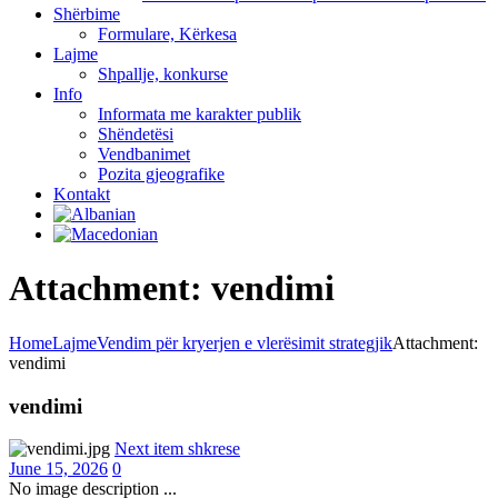
Shërbime
Formulare, Kërkesa
Lajme
Shpallje, konkurse
Info
Informata me karakter publik
Shëndetësi
Vendbanimet
Pozita gjeografike
Kontakt
Attachment: vendimi
Home
Lajme
Vendim për kryerjen e vlerësimit strategjik
Attachment:
vendimi
vendimi
Next item
shkrese
June 15, 2026
0
No image description ...