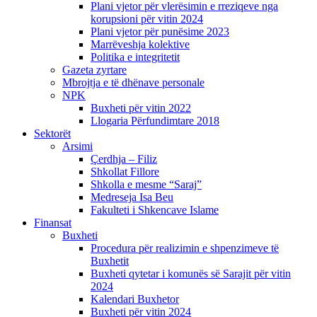
Plani vjetor për vlerësimin e rreziqeve nga
korupsioni për vitin 2024
Plani vjetor për punësime 2023
Marrëveshja kolektive
Politika e integritetit
Gazeta zyrtare
Mbrojtja e të dhënave personale
NPK
Buxheti për vitin 2022
Llogaria Përfundimtare 2018
Sektorët
Arsimi
Çerdhja – Filiz
Shkollat Fillore
Shkolla e mesme “Saraj”
Medreseja Isa Beu
Fakulteti i Shkencave Islame
Finansat
Buxheti
Procedura për realizimin e shpenzimeve të
Buxhetit
Buxheti qytetar i komunës së Sarajit për vitin
2024
Kalendari Buxhetor
Buxheti për vitin 2024