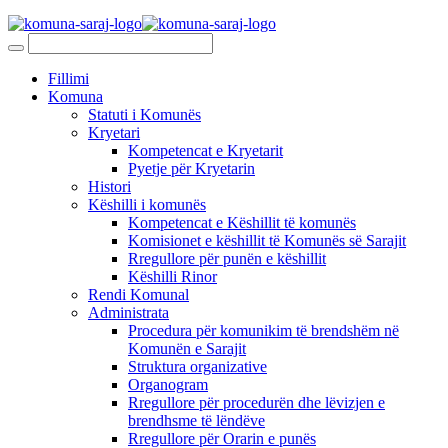
Fillimi
Komuna
Statuti i Komunës
Kryetari
Kompetencat e Kryetarit
Pyetje për Kryetarin
Histori
Këshilli i komunës
Kompetencat e Këshillit të komunës
Komisionet e këshillit të Komunës së Sarajit
Rregullore për punën e këshillit
Këshilli Rinor
Rendi Komunal
Administrata
Procedura për komunikim të brendshëm në
Komunën e Sarajit
Struktura organizative
Organogram
Rregullore për procedurën dhe lëvizjen e
brendhsme të lëndëve
Rregullore për Orarin e punës