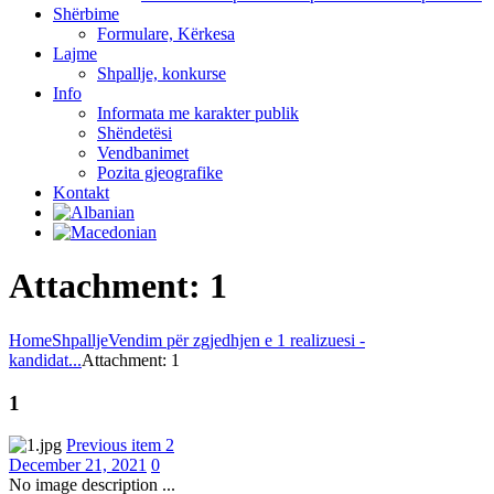
Shërbime
Formulare, Kërkesa
Lajme
Shpallje, konkurse
Info
Informata me karakter publik
Shëndetësi
Vendbanimet
Pozita gjeografike
Kontakt
Attachment: 1
Home
Shpallje
Vendim për zgjedhjen e 1 realizuesi -
kandidat...
Attachment: 1
1
Previous item
2
December 21, 2021
0
No image description ...