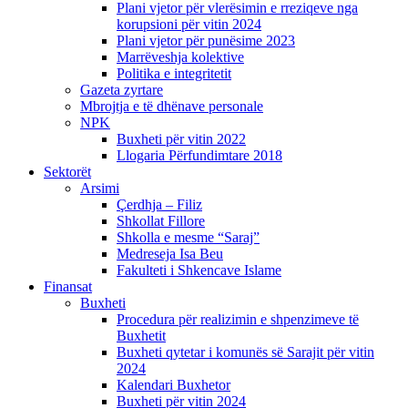
Plani vjetor për vlerësimin e rreziqeve nga
korupsioni për vitin 2024
Plani vjetor për punësime 2023
Marrëveshja kolektive
Politika e integritetit
Gazeta zyrtare
Mbrojtja e të dhënave personale
NPK
Buxheti për vitin 2022
Llogaria Përfundimtare 2018
Sektorët
Arsimi
Çerdhja – Filiz
Shkollat Fillore
Shkolla e mesme “Saraj”
Medreseja Isa Beu
Fakulteti i Shkencave Islame
Finansat
Buxheti
Procedura për realizimin e shpenzimeve të
Buxhetit
Buxheti qytetar i komunës së Sarajit për vitin
2024
Kalendari Buxhetor
Buxheti për vitin 2024