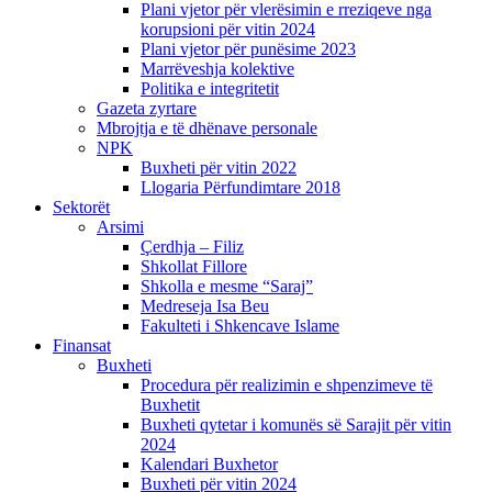
Plani vjetor për vlerësimin e rreziqeve nga
korupsioni për vitin 2024
Plani vjetor për punësime 2023
Marrëveshja kolektive
Politika e integritetit
Gazeta zyrtare
Mbrojtja e të dhënave personale
NPK
Buxheti për vitin 2022
Llogaria Përfundimtare 2018
Sektorët
Arsimi
Çerdhja – Filiz
Shkollat Fillore
Shkolla e mesme “Saraj”
Medreseja Isa Beu
Fakulteti i Shkencave Islame
Finansat
Buxheti
Procedura për realizimin e shpenzimeve të
Buxhetit
Buxheti qytetar i komunës së Sarajit për vitin
2024
Kalendari Buxhetor
Buxheti për vitin 2024