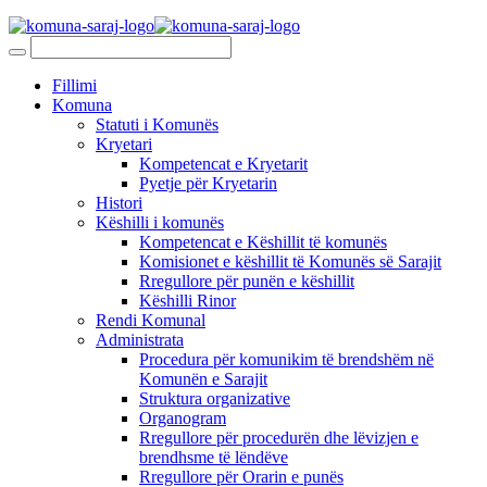
Fillimi
Komuna
Statuti i Komunës
Kryetari
Kompetencat e Kryetarit
Pyetje për Kryetarin
Histori
Këshilli i komunës
Kompetencat e Këshillit të komunës
Komisionet e këshillit të Komunës së Sarajit
Rregullore për punën e këshillit
Këshilli Rinor
Rendi Komunal
Administrata
Procedura për komunikim të brendshëm në
Komunën e Sarajit
Struktura organizative
Organogram
Rregullore për procedurën dhe lëvizjen e
brendhsme të lëndëve
Rregullore për Orarin e punës