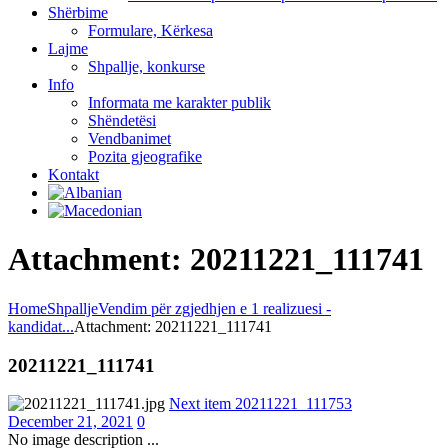
Shërbime
Formulare, Kërkesa
Lajme
Shpallje, konkurse
Info
Informata me karakter publik
Shëndetësi
Vendbanimet
Pozita gjeografike
Kontakt
Attachment: 20211221_111741
Home
Shpallje
Vendim për zgjedhjen e 1 realizuesi -
kandidat...
Attachment: 20211221_111741
20211221_111741
Next item
20211221_111753
December 21, 2021
0
No image description ...