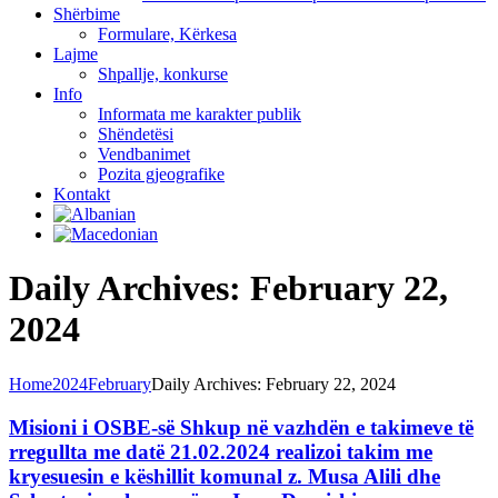
Shërbime
Formulare, Kërkesa
Lajme
Shpallje, konkurse
Info
Informata me karakter publik
Shëndetësi
Vendbanimet
Pozita gjeografike
Kontakt
Daily Archives: February 22,
2024
Home
2024
February
Daily Archives: February 22, 2024
Misioni i OSBE-së Shkup në vazhdën e takimeve të
rregullta me datë 21.02.2024 realizoi takim me
kryesuesin e këshillit komunal z. Musa Alili dhe