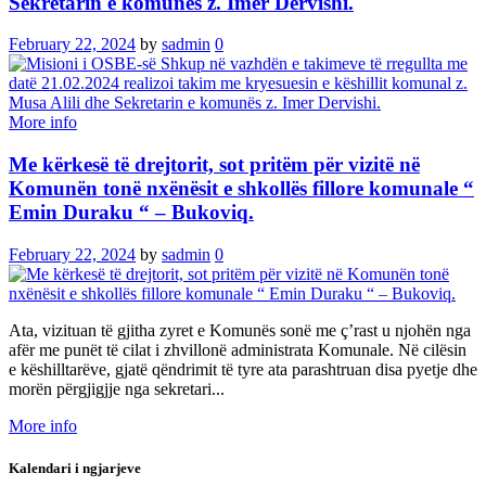
Sekretarin e komunës z. Imer Dervishi.
February 22, 2024
by
sadmin
0
More info
Me kërkesë të drejtorit, sot pritëm për vizitë në
Komunën tonë nxënësit e shkollës fillore komunale “
Emin Duraku “ – Bukoviq.
February 22, 2024
by
sadmin
0
Ata, vizituan të gjitha zyret e Komunës sonë me ç’rast u njohën nga
afër me punët të cilat i zhvillonë administrata Komunale. Në cilësin
e këshilltarëve, gjatë qëndrimit të tyre ata parashtruan disa pyetje dhe
morën përgjigjje nga sekretari...
More info
Kalendari i ngjarjeve