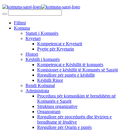
Fillimi
Komuna
Statuti i Komunës
Kryetari
Kompetencat e Kryetarit
Pyetje për Kryetarin
Histori
Këshilli i komunës
Kompetencat e Këshillit të komunës
Komisionet e këshillit të Komunës së Sarajit
Rregullore për punën e këshillit
Këshilli Rinor
Rendi Komunal
Administrata
Procedura për komunikim të brendshëm në
Komunën e Sarajit
Struktura organizative
Organogram
Rregullore për procedurën dhe lëvizjen e
brendhsme të lëndëve
Rregullore për Orarin e punës