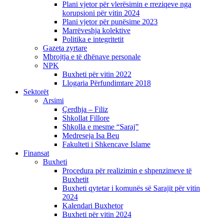
Plani vjetor për vlerësimin e rreziqeve nga
korupsioni për vitin 2024
Plani vjetor për punësime 2023
Marrëveshja kolektive
Politika e integritetit
Gazeta zyrtare
Mbrojtja e të dhënave personale
NPK
Buxheti për vitin 2022
Llogaria Përfundimtare 2018
Sektorët
Arsimi
Çerdhja – Filiz
Shkollat Fillore
Shkolla e mesme “Saraj”
Medreseja Isa Beu
Fakulteti i Shkencave Islame
Finansat
Buxheti
Procedura për realizimin e shpenzimeve të
Buxhetit
Buxheti qytetar i komunës së Sarajit për vitin
2024
Kalendari Buxhetor
Buxheti për vitin 2024