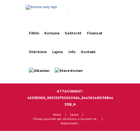
Fillimi
Komuna
Sektorët
Finansat
Shërbime
Lajme
Info
Kontakt
ATTACHMENT:
462195966_983359750500664_644362461038844
3518_N
Home
Lajme
Filluan punimet për zhvillimin e turizmit të...
Attachment...