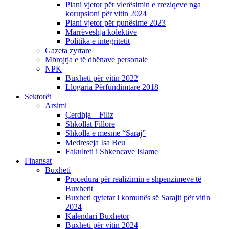
Plani vjetor për vlerësimin e rreziqeve nga
korupsioni për vitin 2024
Plani vjetor për punësime 2023
Marrëveshja kolektive
Politika e integritetit
Gazeta zyrtare
Mbrojtja e të dhënave personale
NPK
Buxheti për vitin 2022
Llogaria Përfundimtare 2018
Sektorët
Arsimi
Çerdhja – Filiz
Shkollat Fillore
Shkolla e mesme “Saraj”
Medreseja Isa Beu
Fakulteti i Shkencave Islame
Finansat
Buxheti
Procedura për realizimin e shpenzimeve të
Buxhetit
Buxheti qytetar i komunës së Sarajit për vitin
2024
Kalendari Buxhetor
Buxheti për vitin 2024