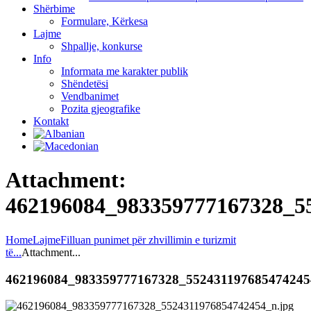
Shërbime
Formulare, Kërkesa
Lajme
Shpallje, konkurse
Info
Informata me karakter publik
Shëndetësi
Vendbanimet
Pozita gjeografike
Kontakt
Attachment:
462196084_983359777167328_5
Home
Lajme
Filluan punimet për zhvillimin e turizmit
të...
Attachment...
462196084_983359777167328_552431197685474245