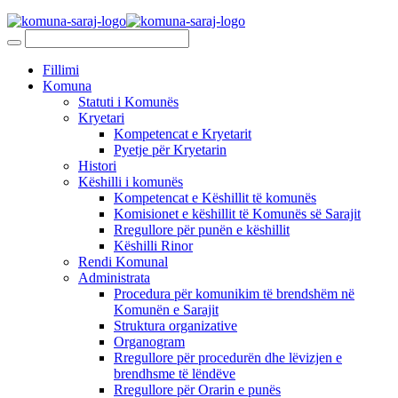
Fillimi
Komuna
Statuti i Komunës
Kryetari
Kompetencat e Kryetarit
Pyetje për Kryetarin
Histori
Këshilli i komunës
Kompetencat e Këshillit të komunës
Komisionet e këshillit të Komunës së Sarajit
Rregullore për punën e këshillit
Këshilli Rinor
Rendi Komunal
Administrata
Procedura për komunikim të brendshëm në
Komunën e Sarajit
Struktura organizative
Organogram
Rregullore për procedurën dhe lëvizjen e
brendhsme të lëndëve
Rregullore për Orarin e punës