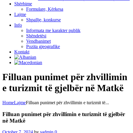
Shërbime
Formulare, Kërkesa
Lajme
Shpallje, konkurse
Info
Informata me karakter publik
Shëndetësi
Vendbanimet
Pozita gjeografike
Kontakt
Filluan punimet për zhvillimin
e turizmit të gjelbër në Matkë
Home
Lajme
Filluan punimet për zhvillimin e turizmit të...
Filluan punimet për zhvillimin e turizmit të gjelbër
në Matkë
October 7, 2024
by
sadmin
0