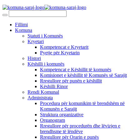
Fillimi
Komuna
Statuti i Komunës
Kryetari
Kompetencat e Kryetarit
Pyetje për Kryetarin
Histori
Këshilli i komunës
Kompetencat e Këshillit të komunës
Komisionet e këshillit të Komunës së Sarajit
Rregullore për punën e këshillit
Këshilli Rinor
Rendi Komunal
Administrata
Procedura për komunikim të brendshëm në
Komunën e Sarajit
Struktura organizative
Organogram
Rregullore për procedurën dhe lëvizjen e
brendhsme të lëndëve
Rregullore për Orarin e punës