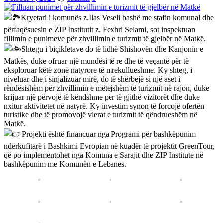
Kryetari i komunës z.Ilas Veseli bashë me stafin komunal dhe
përfaqësuesin e ZIP Institutit z. Fexhri Selami, sot inspektuan
fillimin e punimeve për zhvillimin e turizmit të gjelbër në Matkë.
Shtegu i biçikletave do të lidhë Shishovën dhe Kanjonin e
Matkës, duke ofruar një mundësi të re dhe të veçantë për të
eksploruar këtë zonë natyrore të mrekullueshme. Ky shteg, i
niveluar dhe i sinjalizuar mirë, do të shërbejë si një aset i
rëndësishëm për zhvillimin e mëtejshëm të turizmit në rajon, duke
krijuar një përvojë të këndshme për të gjithë vizitorët dhe duke
nxitur aktivitetet në natyrë. Ky investim synon të forcojë ofertën
turistike dhe të promovojë vlerat e turizmit të qëndrueshëm në
Matkë.
Projekti është financuar nga Programi për bashkëpunim
ndërkufitarë i Bashkimi Evropian në kuadër të projektit GreenTour,
që po implementohet nga Komuna e Sarajit dhe ZIP Institute në
bashkëpunim me Komunën e Lebanes.