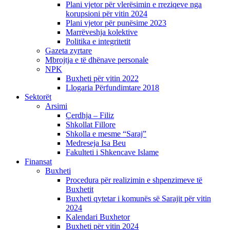
Plani vjetor për vlerësimin e rreziqeve nga
korupsioni për vitin 2024
Plani vjetor për punësime 2023
Marrëveshja kolektive
Politika e integritetit
Gazeta zyrtare
Mbrojtja e të dhënave personale
NPK
Buxheti për vitin 2022
Llogaria Përfundimtare 2018
Sektorët
Arsimi
Çerdhja – Filiz
Shkollat Fillore
Shkolla e mesme “Saraj”
Medreseja Isa Beu
Fakulteti i Shkencave Islame
Finansat
Buxheti
Procedura për realizimin e shpenzimeve të
Buxhetit
Buxheti qytetar i komunës së Sarajit për vitin
2024
Kalendari Buxhetor
Buxheti për vitin 2024