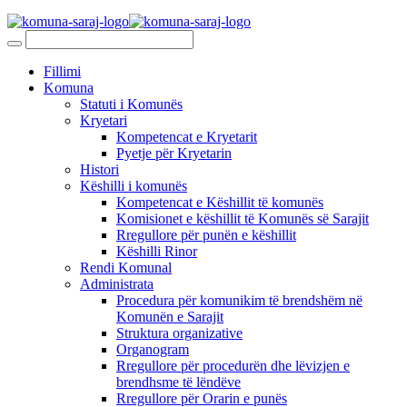
Fillimi
Komuna
Statuti i Komunës
Kryetari
Kompetencat e Kryetarit
Pyetje për Kryetarin
Histori
Këshilli i komunës
Kompetencat e Këshillit të komunës
Komisionet e këshillit të Komunës së Sarajit
Rregullore për punën e këshillit
Këshilli Rinor
Rendi Komunal
Administrata
Procedura për komunikim të brendshëm në
Komunën e Sarajit
Struktura organizative
Organogram
Rregullore për procedurën dhe lëvizjen e
brendhsme të lëndëve
Rregullore për Orarin e punës