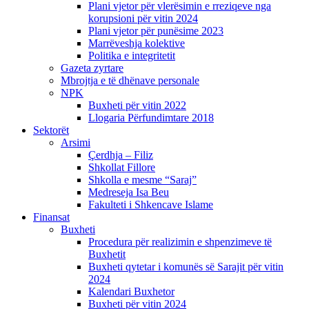
Plani vjetor për vlerësimin e rreziqeve nga
korupsioni për vitin 2024
Plani vjetor për punësime 2023
Marrëveshja kolektive
Politika e integritetit
Gazeta zyrtare
Mbrojtja e të dhënave personale
NPK
Buxheti për vitin 2022
Llogaria Përfundimtare 2018
Sektorët
Arsimi
Çerdhja – Filiz
Shkollat Fillore
Shkolla e mesme “Saraj”
Medreseja Isa Beu
Fakulteti i Shkencave Islame
Finansat
Buxheti
Procedura për realizimin e shpenzimeve të
Buxhetit
Buxheti qytetar i komunës së Sarajit për vitin
2024
Kalendari Buxhetor
Buxheti për vitin 2024