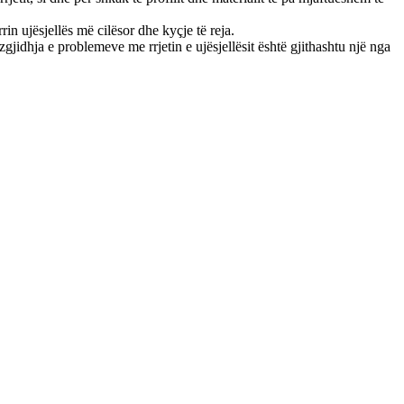
in ujësjellës më cilësor dhe kyçje të reja.
idhja e problemeve me rrjetin e ujësjellësit është gjithashtu një nga