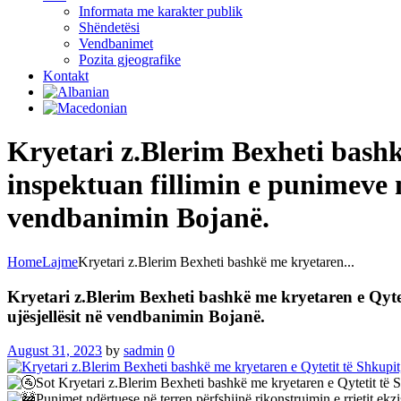
Informata me karakter publik
Shëndetësi
Vendbanimet
Pozita gjeografike
Kontakt
Kryetari z.Blerim Bexheti bashk
inspektuan fillimin e punimeve n
vendbanimin Bojanë.
Home
Lajme
Kryetari z.Blerim Bexheti bashkë me kryetaren...
Kryetari z.Blerim Bexheti bashkë me kryetaren e Qytet
ujësjellësit në vendbanimin Bojanë.
August 31, 2023
by
sadmin
0
Sot Kryetari z.Blerim Bexheti bashkë me kryetaren e Qytetit të Sh
Punimet ndërtuese në terren përfshijnë rikonstruimin e rrjetit ekzistu