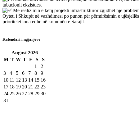
tubacionit ekzistues.
Me realizimin e këtij projekti infrastrukturor zgjidhet një problem
Qyteti i Shkupit në vazhdimësi po punon për përmirësimin e ujësjellës
prioritetet tona edhe në komunën e Sarajit.
Kalendari i ngjarjeve
August
2026
M
T
W
T
F
S
S
1
2
3
4
5
6
7
8
9
10
11
12
13
14
15
16
17
18
19
20
21
22
23
24
25
26
27
28
29
30
31