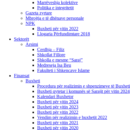
Marrëveshja kolektive
Politika e integritetit
Gazeta zyrtare
Mbrojtja e të dhënave personale
NPK
Buxheti për vitin 2022
Llogaria Përfundimtare 2018
Sektorët
Arsimi
Çerdhja – Filiz
Shkollat Fillore
Shkolla e mesme “Saraj”
Medreseja Isa Beu
Fakulteti i Shkencave Islame
Finansat
Buxheti
Procedura për realizimin e shpenzimeve të Buxheti
Buxheti qytetar i komunës së Sarajit për vitin 2024
Kalendari Buxhetor
Buxheti për vitin 2024
Buxheti për vitin 2023
Buxheti për vitin 2022
Vendim për realizimin e buxhetit 2022
Buxheti për vitin 2021
Buxheti për vitin 2020