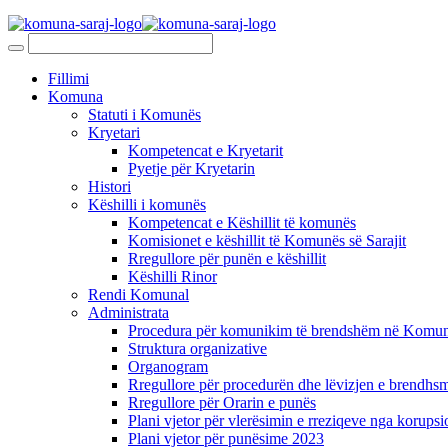
Fillimi
Komuna
Statuti i Komunës
Kryetari
Kompetencat e Kryetarit
Pyetje për Kryetarin
Histori
Këshilli i komunës
Kompetencat e Këshillit të komunës
Komisionet e këshillit të Komunës së Sarajit
Rregullore për punën e këshillit
Këshilli Rinor
Rendi Komunal
Administrata
Procedura për komunikim të brendshëm në Komunë
Struktura organizative
Organogram
Rregullore për procedurën dhe lëvizjen e brendhsm
Rregullore për Orarin e punës
Plani vjetor për vlerësimin e rreziqeve nga korupsi
Plani vjetor për punësime 2023