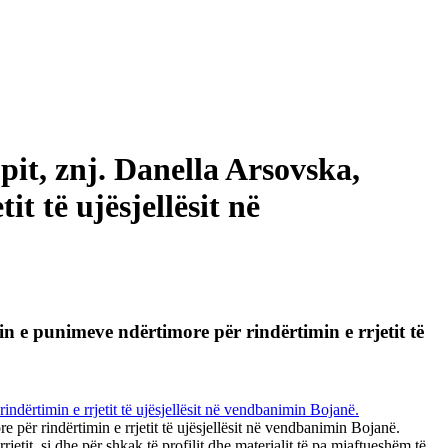
it, znj. Danella Arsovska,
t të ujësjellësit në
in e punimeve ndërtimore për rindërtimin e rrjetit të
 për rindërtimin e rrjetit të ujësjellësit në vendbanimin Bojanë.
 rrjetit, si dhe për shkak të profilit dhe materialit të pa mjaftueshëm të