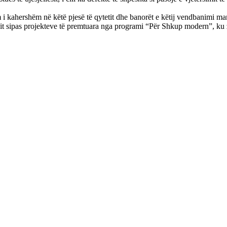
 i kahershëm në këtë pjesë të qytetit dhe banorët e këtij vendbanimi marr
it sipas projekteve të premtuara nga programi “Për Shkup modern”, ku zgj