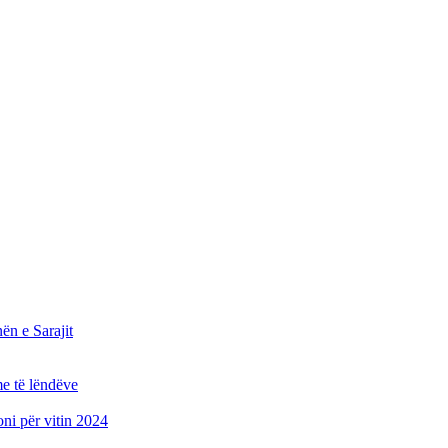
n e Sarajit
e të lëndëve
oni për vitin 2024