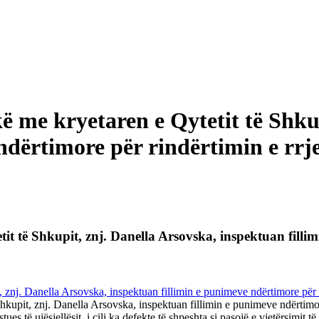
ë me kryetaren e Qytetit të Shkup
dërtimore për rindërtimin e rrjeti
it të Shkupit, znj. Danella Arsovska, inspektuan fillim
kupit, znj. Danella Arsovska, inspektuan fillimin e punimeve ndërtimore
es të ujësjellësit, i cili ka defekte të shpeshta si pasojë e vjetërsimit të