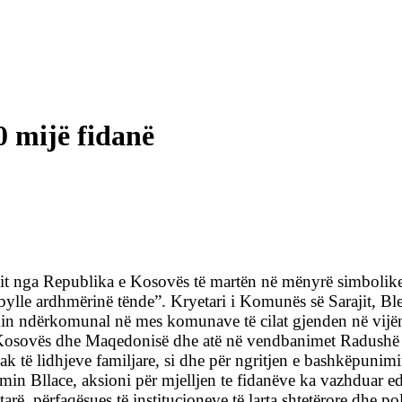
0 mijë fidanë
it nga Republika e Kosovës të martën në mënyrë simboli
mbylle ardhmërinë tënde”. Kryetari i Komunës së Sarajit, Bl
in ndërkomunal në mes komunave të cilat gjenden në vijën 
 Kosovës dhe Maqedonisë dhe atë në vendbanimet Radushë 
kak të lidhjeve familjare, si dhe për ngritjen e bashkëpun
in Bllace, aksioni për mjelljen te fidanëve ka vazhduar e
rë, përfaqësues të institucioneve të larta shtetërore dhe po