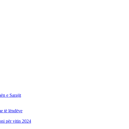
n e Sarajit
e të lëndëve
oni për vitin 2024