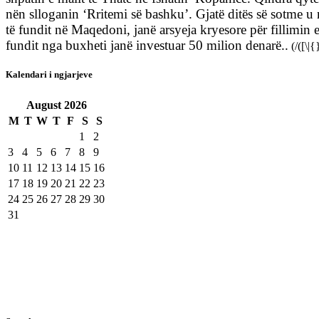
nën slloganin ‘Rritemi së bashku’. Gjatë ditës së sotme u
të fundit në Maqedoni, janë arsyeja kryesore për fillimin 
fundit nga buxheti janë investuar 50 milion denarë..
(/([\|{
Kalendari i ngjarjeve
August
2026
M
T
W
T
F
S
S
1
2
3
4
5
6
7
8
9
10
11
12
13
14
15
16
17
18
19
20
21
22
23
24
25
26
27
28
29
30
31