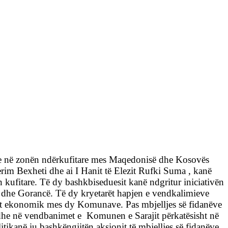
ke në zonën ndërkufitare mes Maqedonisë dhe Kosovës
erim Bexheti dhe ai I Hanit të Elezit Rufki Suma , kanë
kufitare. Të dy bashkbiseduesit kanë ndgritur iniciativën
dhe Gorancë. Të dy kryetarët hapjen e vendkalimieve
imit ekonomik mes dy Komunave. Pas mbjelljes së fidanëve
dhe në vendbanimet e
Komunen e Sarajit përkatësisht në
litikanë iu bashkëngjitën aksionit të mbjelljes së fidanëve,