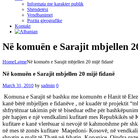
Informata me karakter publik
Shëndetësi
Vendbanimet
Pozita gjeografike
Kontakt
Në komuën e Sarajit mbjellen 2
Home
Lajme
Në komuën e Sarajit mbjellen 20 mijë fidanë
Në komuën e Sarajit mbjellen 20 mijë fidanë
March 31, 2010
by
sadmin
0
Komuna e Sarajit së bashku me komunën e Hanit të Elez
kanë bërë mbjelljen e fidanëve , në kuadër të projektit “
shfrytëzuar takimin për të biseduar edhe për bashkëpunim
për hapjen e një vendkalimi kufitarë mes Repubkikës së
kufitare e kanë vlerësuar si nevojë të kahmotshme për sh
në mes të zonës kufitare
Maqedoni- Kosovë, në vendkalim
shpatin e malit të Thatë në fshatin
Kopanice.
Qindra qyteta