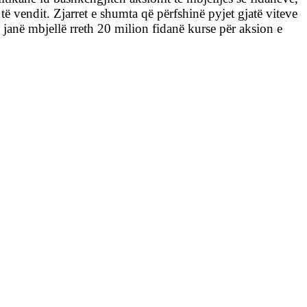
ë vendit. Zjarret e shumta që përfshinë pyjet gjatë viteve
, janë mbjellë rreth 20 milion fidanë kurse për aksion e