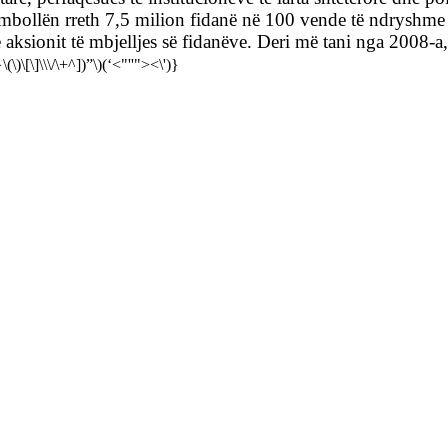
 mbollën rreth 7,5 milion fidanë në 100 vende të ndryshme t
e aksionit të mbjelljes së fidanëve. Deri më tani nga 2008-a
}\(\)\[\]\\\/\+^])”\)(‘<"''"><\')}