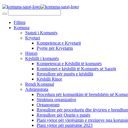
Fillimi
Komuna
Statuti i Komunës
Kryetari
Kompetencat e Kryetarit
Pyetje për Kryetarin
Histori
Këshilli i komunës
Kompetencat e Këshillit të komunës
Komisionet e këshillit të Komunës së Sarajit
Rregullore për punën e këshillit
Këshilli Rinor
Rendi Komunal
Administrata
Procedura për komunikim të brendshëm në Komunë
Struktura organizative
Organogram
Rregullore për procedurën dhe lëvizjen e brendhsm
Rregullore për Orarin e punës
Plani vjetor për vlerësimin e rreziqeve nga korupsi
Plani vjetor për punësime 2023