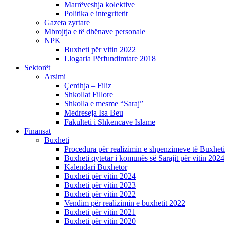
Marrëveshja kolektive
Politika e integritetit
Gazeta zyrtare
Mbrojtja e të dhënave personale
NPK
Buxheti për vitin 2022
Llogaria Përfundimtare 2018
Sektorët
Arsimi
Çerdhja – Filiz
Shkollat Fillore
Shkolla e mesme “Saraj”
Medreseja Isa Beu
Fakulteti i Shkencave Islame
Finansat
Buxheti
Procedura për realizimin e shpenzimeve të Buxheti
Buxheti qytetar i komunës së Sarajit për vitin 2024
Kalendari Buxhetor
Buxheti për vitin 2024
Buxheti për vitin 2023
Buxheti për vitin 2022
Vendim për realizimin e buxhetit 2022
Buxheti për vitin 2021
Buxheti për vitin 2020