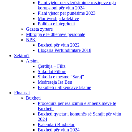
Plani vjetor për vlerësimin e rreziqeve nga
korupsioni për vitin 2024
Plani vjetor për punësime 2023
Marrëveshja kolektive
Politika e integritetit
Gazeta zyrtare
Mbrojtja e të dhënave personale
NPK
Buxheti për vitin 2022
Llogaria Përfundimtare 2018
Sektorët
Arsimi
Çerdhja – Filiz
Shkollat Fillore
Shkolla e mesme “Saraj”
Medreseja Isa Beu
Fakulteti i Shkencave Islame
Finansat
Buxheti
Procedura për realizimin e shpenzimeve të
Buxhetit
Buxheti qytetar i komunës së Sarajit për vitin
2024
Kalendari Buxhetor
Buxheti për vitin 2024