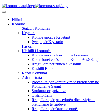
Fillimi
Komuna
Statuti i Komunës
Kryetari
Kompetencat e Kryetarit
Pyetje për Kryetarin
Histori
Këshilli i komunës
Kompetencat e Këshillit të komunës
Komisionet e këshillit të Komunës së Sarajit
Rregullore për punën e këshillit
Këshilli Rinor
Rendi Komunal
Administrata
Procedura për komunikim të brendshëm në
Komunën e Sarajit
Struktura organizative
Organogram
Rregullore për procedurën dhe lëvizjen e
brendhsme të lëndëve
Rregullore për Orarin e punës