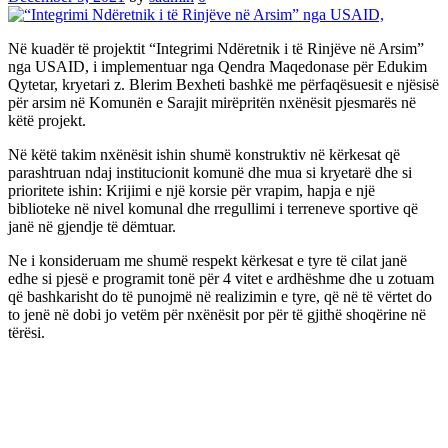
Në kuadër të projektit “Integrimi Ndëretnik i të Rinjëve në Arsim”
nga USAID, i implementuar nga Qendra Maqedonase për Edukim
Qytetar, kryetari z. Blerim Bexheti bashkë me përfaqësuesit e njësisë
për arsim në Komunën e Sarajit mirëpritën nxënësit pjesmarës në
këtë projekt.
Në këtë takim nxënësit ishin shumë konstruktiv në kërkesat që
parashtruan ndaj institucionit komunë dhe mua si kryetarë dhe si
prioritete ishin: Krijimi e një korsie për vrapim, hapja e një
biblioteke në nivel komunal dhe rregullimi i terreneve sportive që
janë në gjendje të dëmtuar.
Ne i konsideruam me shumë respekt kërkesat e tyre të cilat janë
edhe si pjesë e programit tonë për 4 vitet e ardhëshme dhe u zotuam
që bashkarisht do të punojmë në realizimin e tyre, që në të vërtet do
to jenë në dobi jo vetëm për nxënësit por për të gjithë shoqërine në
tërësi.