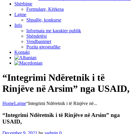
Shërbime
Formulare, Kërkesa
Lajme
Shpallje, konkurse
Info
Informata me karakter publik
Shëndetësi
Vendbanimet
Pozita gjeografike
Kontakt
“Integrimi Ndëretnik i të
Rinjëve në Arsim” nga USAID,
Home
Lajme
“Integrimi Ndëretnik i të Rinjëve në...
“Integrimi Ndëretnik i të Rinjëve në Arsim” nga
USAID,
December 9, 2021
by
sadmin
0