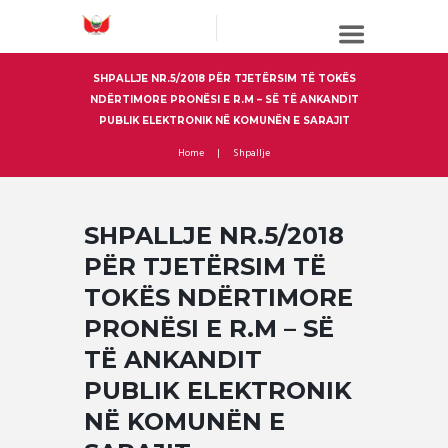
SHPALLJE NR.5/2018 PËR TJETËRSIM TË TOKËS
NDËRTIMORE PRONËSI E R.M – SË TË ANKANDIT
PUBLIK ELEKTRONIK NË KOMUNËN E SARAJIT
Home
Shpallje
SHPALLJE NR.5/2018
PËR TJETËRSIM TË
TOKËS NDËRTIMORE
PRONËSI E R.M – SË
TË ANKANDIT
PUBLIK ELEKTRONIK
NË KOMUNËN E