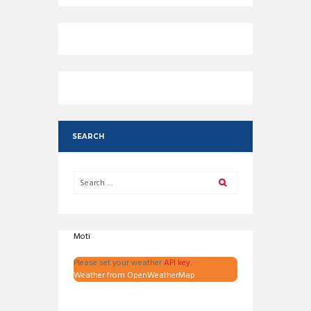
SEARCH
Moti
Please set your weather
API key.
Weather from OpenWeatherMap