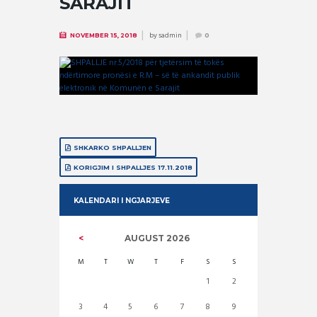
SARAJIT
by
sadmin
NOVEMBER 15, 2018
0
SHKARKO SHPALLJEN
KORIGJIM I SHPALLJES 17.11.2018
KALENDARI I NGJARJEVE
AUGUST
2026
M
T
W
T
F
S
S
1
2
3
4
5
6
7
8
9