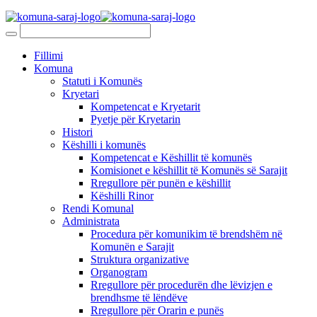
Fillimi
Komuna
Statuti i Komunës
Kryetari
Kompetencat e Kryetarit
Pyetje për Kryetarin
Histori
Këshilli i komunës
Kompetencat e Këshillit të komunës
Komisionet e këshillit të Komunës së Sarajit
Rregullore për punën e këshillit
Këshilli Rinor
Rendi Komunal
Administrata
Procedura për komunikim të brendshëm në
Komunën e Sarajit
Struktura organizative
Organogram
Rregullore për procedurën dhe lëvizjen e
brendhsme të lëndëve
Rregullore për Orarin e punës