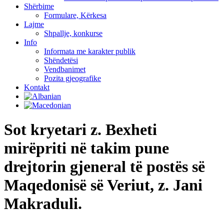
Shërbime
Formulare, Kërkesa
Lajme
Shpallje, konkurse
Info
Informata me karakter publik
Shëndetësi
Vendbanimet
Pozita gjeografike
Kontakt
Sot kryetari z. Bexheti
mirëpriti në takim pune
drejtorin gjeneral të postës së
Maqedonisë së Veriut, z. Jani
Makraduli.