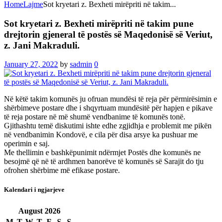
Home
Lajme
Sot kryetari z. Bexheti mirëpriti në takim...
Sot kryetari z. Bexheti mirëpriti në takim pune
drejtorin gjeneral të postës së Maqedonisë së Veriut,
z. Jani Makraduli.
January 27, 2022
by
sadmin
0
Në këtë takim komunës ju ofruan mundësi të reja për përmirësimin e
shërbimeve postare dhe i shqyrtuam mundësitë për hapjen e pikave
të reja postare në më shumë vendbanime të komunës tonë.
Gjithashtu temë diskutimi ishte edhe zgjidhja e problemit me pikën
në vendbanimin Kondovë, e cila për disa arsye ka pushuar me
operimin e saj.
Me thellimin e bashkëpunimit ndërmjet Postës dhe komunës ne
besojmë që në të ardhmen banorëve të komunës së Sarajit do tju
ofrohen shërbime më efikase postare.
Kalendari i ngjarjeve
August
2026
M
T
W
T
F
S
S