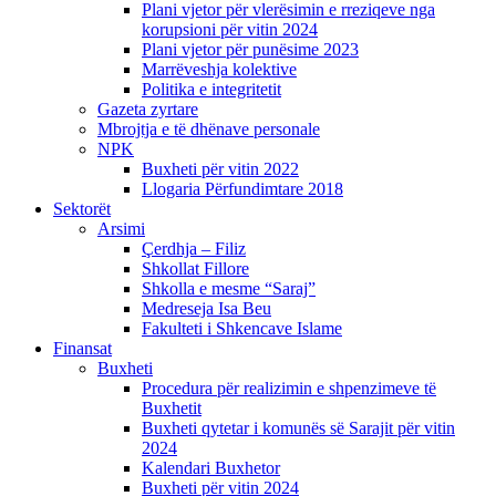
Plani vjetor për vlerësimin e rreziqeve nga
korupsioni për vitin 2024
Plani vjetor për punësime 2023
Marrëveshja kolektive
Politika e integritetit
Gazeta zyrtare
Mbrojtja e të dhënave personale
NPK
Buxheti për vitin 2022
Llogaria Përfundimtare 2018
Sektorët
Arsimi
Çerdhja – Filiz
Shkollat Fillore
Shkolla e mesme “Saraj”
Medreseja Isa Beu
Fakulteti i Shkencave Islame
Finansat
Buxheti
Procedura për realizimin e shpenzimeve të
Buxhetit
Buxheti qytetar i komunës së Sarajit për vitin
2024
Kalendari Buxhetor
Buxheti për vitin 2024