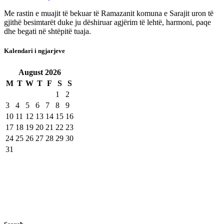
Me rastin e muajit të bekuar të Ramazanit komuna e Sarajit uron të
gjithë besimtarët duke ju dëshiruar agjërim të lehtë, harmoni, paqe
dhe begati në shtëpitë tuaja.
Kalendari i ngjarjeve
August
2026
M
T
W
T
F
S
S
1
2
3
4
5
6
7
8
9
10
11
12
13
14
15
16
17
18
19
20
21
22
23
24
25
26
27
28
29
30
31