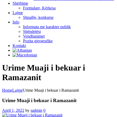
Shërbime
Formulare, Kërkesa
Lajme
Shpallje, konkurse
Info
Informata me karakter publik
Shëndetësi
Vendbanimet
Pozita gjeografike
Kontakt
Urime Muaji i bekuar i
Ramazanit
Home
Lajme
Urime Muaji i bekuar i Ramazanit
Urime Muaji i bekuar i Ramazanit
April 1, 2022
by
sadmin
0