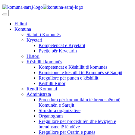
Fillimi
Komuna
Statuti i Komunës
Kryetari
Kompetencat e Kryetarit
Pyetje për Kryetarin
Histori
Këshilli i komunës
Kompetencat e Këshillit të komunës
Komisionet e këshillit të Komunës së Sarajit
Rregullore për punën e këshillit
Këshilli Rinor
Rendi Komunal
Administrata
Procedura për komunikim të brendshëm në
Komunën e Sarajit
Struktura organizative
Organogram
Rregullore për procedurën dhe lëvizjen e
brendhsme të lëndëve
Rregullore për Orarin e punës