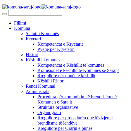
Fillimi
Komuna
Statuti i Komunës
Kryetari
Kompetencat e Kryetarit
Pyetje për Kryetarin
Histori
Këshilli i komunës
Kompetencat e Këshillit të komunës
Komisionet e këshillit të Komunës së Sarajit
Rregullore për punën e këshillit
Këshilli Rinor
Rendi Komunal
Administrata
Procedura për komunikim të brendshëm në
Komunën e Sarajit
Struktura organizative
Organogram
Rregullore për procedurën dhe lëvizjen e
brendhsme të lëndëve
Rregullore për Orarin e punës