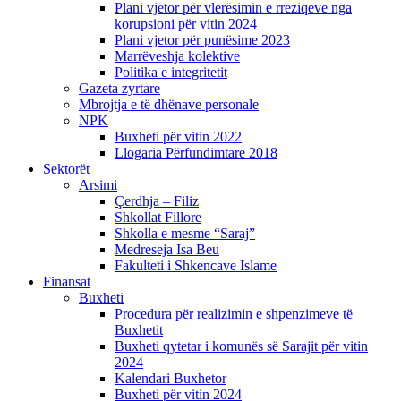
Plani vjetor për vlerësimin e rreziqeve nga
korupsioni për vitin 2024
Plani vjetor për punësime 2023
Marrëveshja kolektive
Politika e integritetit
Gazeta zyrtare
Mbrojtja e të dhënave personale
NPK
Buxheti për vitin 2022
Llogaria Përfundimtare 2018
Sektorët
Arsimi
Çerdhja – Filiz
Shkollat Fillore
Shkolla e mesme “Saraj”
Medreseja Isa Beu
Fakulteti i Shkencave Islame
Finansat
Buxheti
Procedura për realizimin e shpenzimeve të
Buxhetit
Buxheti qytetar i komunës së Sarajit për vitin
2024
Kalendari Buxhetor
Buxheti për vitin 2024