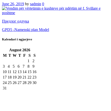
June 26, 2019
by
sadmin
0
Предлог одлука
GPD5 -Namenski plan Model
Kalendari i ngjarjeve
August
2026
M
T
W
T
F
S
S
1
2
3
4
5
6
7
8
9
10
11
12
13
14
15
16
17
18
19
20
21
22
23
24
25
26
27
28
29
30
31