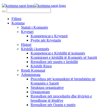
Fillimi
Komuna
Statuti i Komunës
Kryetari
Kompetencat e Kryetarit
Pyetje për Kryetarin
Histori
Këshilli i komunës
Kompetencat e Këshillit të komunës
Komisionet e këshillit të Komunës së Sarajit
Rregullore për punën e këshillit
Këshilli Rinor
Rendi Komunal
Administrata
Procedura për komunikim të brendshëm në
Komunën e Sarajit
Struktura organizative
Organogram
Rregullore për procedurën dhe lëvizjen e
brendhsme të lëndëve
Rregullore për Orarin e punës