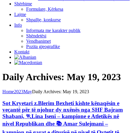
Shërbime
Formulare, Kërkesa
Lajme
Shpallje, konkurse
Info
Informata me karakter publik
Shëndetësi
Vendbanimet
Pozita gjeografike
Kontakt
Daily Archives: May 19, 2023
Home
2023
May
Daily Archives: May 19, 2023
Sot Kryetari z.Blerim Bexheti kishte kënaqësin e
veçantë për të njohur dy nxënës nga SHF Bajram
Shabani, 🏃Lina Iseni – kampione e Atletikës në
nivel Republikan dhe 📚 Amar Sulejmani –
kampion në garat e diturisë në nivel të Qytetit të