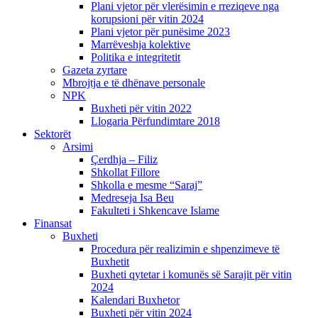
Plani vjetor për vlerësimin e rreziqeve nga
korupsioni për vitin 2024
Plani vjetor për punësime 2023
Marrëveshja kolektive
Politika e integritetit
Gazeta zyrtare
Mbrojtja e të dhënave personale
NPK
Buxheti për vitin 2022
Llogaria Përfundimtare 2018
Sektorët
Arsimi
Çerdhja – Filiz
Shkollat Fillore
Shkolla e mesme “Saraj”
Medreseja Isa Beu
Fakulteti i Shkencave Islame
Finansat
Buxheti
Procedura për realizimin e shpenzimeve të
Buxhetit
Buxheti qytetar i komunës së Sarajit për vitin
2024
Kalendari Buxhetor
Buxheti për vitin 2024