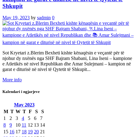
Shkupit
May 19, 2023
by
sadmin
0
Sot Kryetari z.Blerim Bexheti kishte kënaqësin e veçantë për të
njohur dy nxënës nga SHF Bajram Shabani, Lina Iseni – kampione
e Atletikës në nivel Republikan dhe Amar Sulejmani – kampion në
garat e diturisë në nivel të Qytetit të Shkupit...
More info
Kalendari i ngjarjeve
May
2023
M
T
W
T
F
S
S
1
2
3
4
5
6
7
8
9
10
11
12
13
14
15
16
17
18
19
20
21