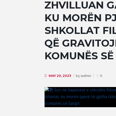
ZHVILLUAN G
KU MORËN PJ
SHKOLLAT F
QË GRAVITOJ
KOMUNËS SË 
by
sadmin
MAY 20, 2023
0