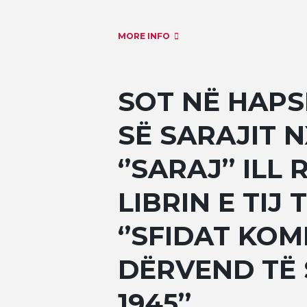
MORE INFO
SOT NË HAPS
SË SARAJIT 
‘’SARAJ’’ IL
LIBRIN E TIJ 
‘’SFIDAT KO
DËRVEND TË S
1945’’