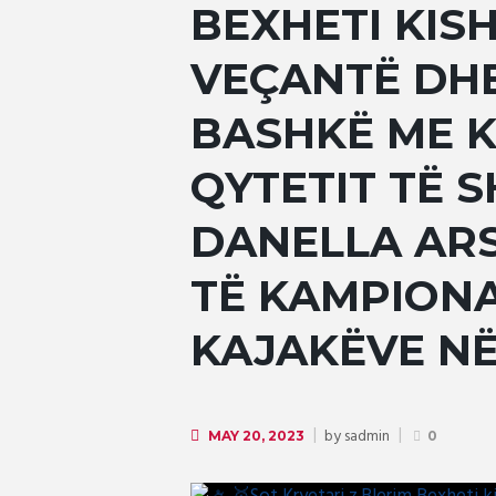
BEXHETI KIS
VEÇANTË DHE
BASHKË ME 
QYTETIT TË S
DANELLA ARS
TË KAMPIONA
KAJAKËVE N
by
sadmin
MAY 20, 2023
0