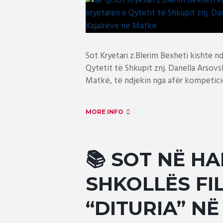
Sot Kryetari z.Blerim Bexheti kishte n
Qytetit të Shkupit znj. Danella Arsov
Matkë, të ndjekin nga afër kompeticio
MORE INFO
📚 SOT NË HA
SHKOLLËS F
“DITURIA” NË