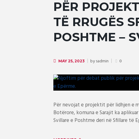
PËR PROJEKT
TË RRUGËS S
POSHTME – S
by
sadmin
MAY 25, 2023
0
Për nevojat e projektit për lidhjen e 
Botërore, komuna e Sarajit ka aplikua
Svillare e Poshtme deri në Sfillare të E