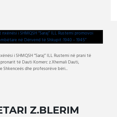
xënësi i SHMQSH ‘’Saraj’’ ILL Rustemi në prani të
pronarit të Dauti Komerc z.Xhemali Dauti,
he Shkenceës dhe profesorëve bëri...
ETARI Z.BLERIM