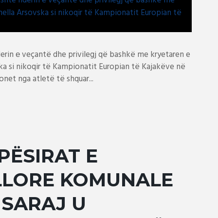
derin е veçantë dhe privilegj që bashkë me kryetaren e
ska si nikoqir të Kampionatit Europian të Kajakëve në
net nga atletë të shquar...
PËSIRAT E
ILLORE KOMUNALE
 SARAJ U