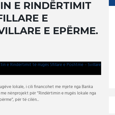
IN E RINDËRTIMIT
FILLARE E
VILLARE E EPËRME.
rrugëve lokale, i cili financohet me mjete nga Banka
r me nënprojekt për “Rindërtimin e rrugës lokale nga
përme”, për të cilën...