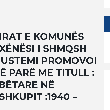
IRAT E KOMUNËS
NXËNËSI I SHMQSH
L RUSTEMI PROMOVOI
TË PARË ME TITULL :
MBËTARE NË
HKUPIT :1940 –