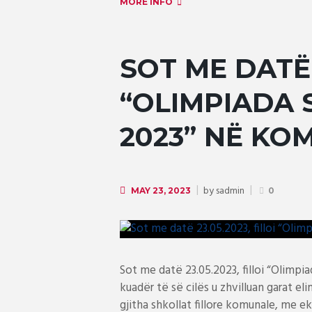
MORE INFO
SOT ME DATË 2
“OLIMPIADA 
2023” NË KO
by
sadmin
MAY 23, 2023
0
Sot me datë 23.05.2023, filloi “Olimpi
kuadër të së cilës u zhvilluan garat e
gjitha shkollat fillore komunale, me ek