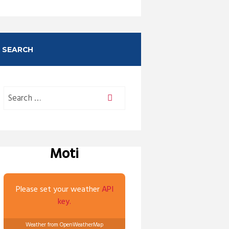
SEARCH
Moti
Please set your weather
API
key.
Weather from OpenWeatherMap