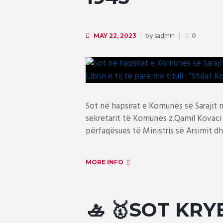
by
sadmin
MAY 22, 2023
0
Sot në hapsirat e Komunës së Sarajit n
sekretarit të Komunës z.Qamil Kovaci 
përfaqësues të Ministris së Arsimit d
MORE INFO
🚣 🥇SOT KRY