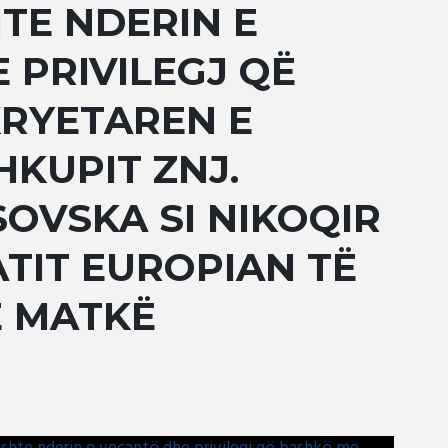
HTE NDERIN Е
 PRIVILEGJ QË
KRYETAREN E
HKUPIT ZNJ.
OVSKA SI NIKOQIR
TIT EUROPIAN TË
Ë MATKË