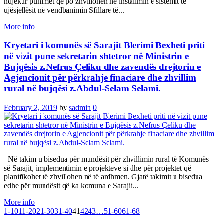
ndjekur punimet që po zhvillohen në instalimin e sistemit të
ujësjellësit në vendbanimin Sfillare të...
More info
Kryetari i komunës së Sarajit Blerimi Bexheti priti
në vizit pune sekretarin shtetror në Ministrin e
Bujqësis z.Nefrus Çeliku dhe zavendës drejtorin e
Agjencionit për përkrahje finaciare dhe zhvillim
rural në bujqësi z.Abdul-Selam Selami.
February 2, 2019
by
sadmin
0
Në takim u bisedua për mundësit për zhvillimin rural të Komunës
së Sarajit, implementimin e projekteve si dhe për projektet që
planifikohet të zhvillohen në të ardhmen. Gjatë takimit u bisedua
edhe për mundësit që ka komuna e Sarajit...
More info
1-10
11-20
21-30
31-40
41
42
43
…
51-60
61-68