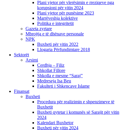
Plani vjetor për vlerësimin e rreziqeve nga
korupsioni për vitin 2024
Plani vjetor për punësime 2023
Marrëveshja kolektive
Politika e integritetit
Gazeta zyrtare
Mbrojtja e të dhënave personale
NPK
Buxheti për vitin 2022
Llogaria Përfundimtare 2018
Sektorët
Arsimi
Çerdhja – Filiz
Shkollat Fillore
Shkolla e mesme “Saraj”
Medreseja Isa Beu
Fakulteti i Shkencave Islame
Finansat
Buxheti
Procedura për realizimin e shpenzimeve të
Buxhetit
Buxheti qytetar i komunës së Sarajit për vitin
2024
Kalendari Buxhetor
Buxheti për vitin 2024