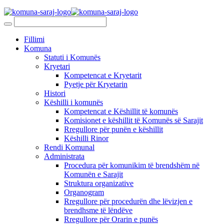
Fillimi
Komuna
Statuti i Komunës
Kryetari
Kompetencat e Kryetarit
Pyetje për Kryetarin
Histori
Këshilli i komunës
Kompetencat e Këshillit të komunës
Komisionet e këshillit të Komunës së Sarajit
Rregullore për punën e këshillit
Këshilli Rinor
Rendi Komunal
Administrata
Procedura për komunikim të brendshëm në
Komunën e Sarajit
Struktura organizative
Organogram
Rregullore për procedurën dhe lëvizjen e
brendhsme të lëndëve
Rregullore për Orarin e punës