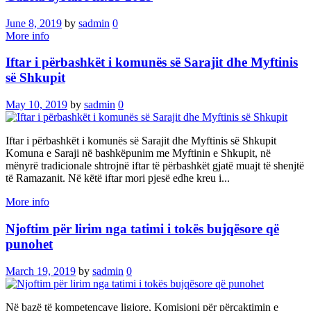
June 8, 2019
by
sadmin
0
More info
Iftar i përbashkët i komunës së Sarajit dhe Myftinis
së Shkupit
May 10, 2019
by
sadmin
0
Iftar i përbashkët i komunës së Sarajit dhe Myftinis së Shkupit
Komuna e Saraji në bashkëpunim me Myftinin e Shkupit, në
mënyrë tradicionale shtrojnë iftar të përbashkët gjatë muajt të shenjtë
të Ramazanit. Në këtë iftar mori pjesë edhe kreu i...
More info
Njoftim për lirim nga tatimi i tokës bujqësore që
punohet
March 19, 2019
by
sadmin
0
Në bazë të kompetencave ligjore, Komisioni për përcaktimin e