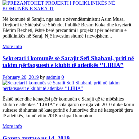
Në komunë të Sarajit, nga ana e zëvendësministrit Asim Musa,
Drejtorit të Shtëpisë së Shëndet Publikë Besim Koka dhe kryetarit
Blerim Bexheti, është bërë prezantimi i projektit për ndërtimin e
poliklinikës në Saraj. Një investim shumë i nevojshëm...
More info
Sekretari i komunës së Sarajit Sefi Shabani, priti në
takim përfaqsuesit e klubit të atletikës ‘’LIRIA’’
February 20, 2019
by
sadmin
0
Është nder dhe kënaqësi për komunën e Sarajit që të mbështes
klubin e atletikës ‘’LIRIA’’ e cila garon që nga viti 2010 duke korur
suksese të shumta në kategorinë e Juniorëve dhe në kategoritë tjera
të atletikës, ku në vitin 2018 u shpall kampion...
More info
Gazeta zyrtare nr.14, 2019