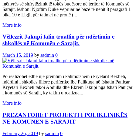
mënyrës së shfrytëzimit të tokës buqësore në teritor të Komunës së
Sarajit, lëshon: Njoftim Duke vepruar në bazë të nenit 8 paragrafi 1
pika 10 e Ligjit për tatimet në pronë (...
More info
Vëllezrit Jakupi falin truallin për ndërtimin e
shkollës në Komunën e Sarajit.
March 15, 2019
by
sadmin
0
Po realizohet edhe një premtim i kahmotshëm i kryetarit Bexheti,
ndërtimi i shkollës fillore periferike Ibe Palikuqa në fshatin Paniçar.
Kryetari Bexheti takoi Abdulla dhe Ekrem Jakupi nga fshati Paniçar
i komunës së Sarajit, ky takim u realizua...
More info
PREZANTOHET PROJEKTI I POLIKLINIKËS
NË KOMUNËN E SARAJIT
February 26, 2019
by
sadmin
0