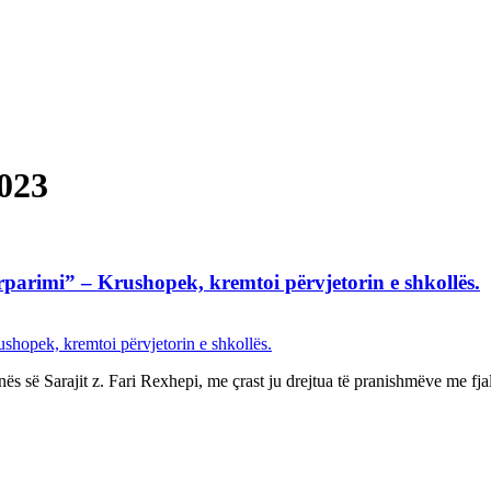
2023
rparimi” – Krushopek, kremtoi përvjetorin e shkollës.
unës së Sarajit z. Fari Rexhepi, me çrast ju drejtua të pranishmëve me f