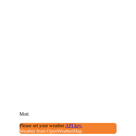
Moti
Please set your weather
API key.
Weather from OpenWeatherMap