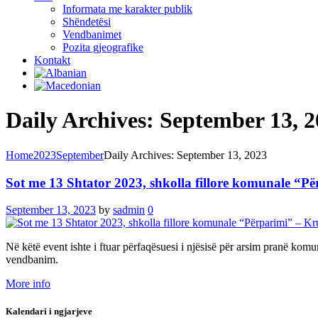
Informata me karakter publik
Shëndetësi
Vendbanimet
Pozita gjeografike
Kontakt
Daily Archives: September 13, 
Home
2023
September
Daily Archives: September 13, 2023
Sot me 13 Shtator 2023, shkolla fillore komunale “Pë
September 13, 2023
by
sadmin
0
Në këtë event ishte i ftuar përfaqësuesi i njësisë për arsim pranë kom
vendbanim.
More info
Kalendari i ngjarjeve