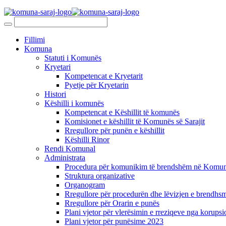
Fillimi
Komuna
Statuti i Komunës
Kryetari
Kompetencat e Kryetarit
Pyetje për Kryetarin
Histori
Këshilli i komunës
Kompetencat e Këshillit të komunës
Komisionet e këshillit të Komunës së Sarajit
Rregullore për punën e këshillit
Këshilli Rinor
Rendi Komunal
Administrata
Procedura për komunikim të brendshëm në Komunë
Struktura organizative
Organogram
Rregullore për procedurën dhe lëvizjen e brendhsm
Rregullore për Orarin e punës
Plani vjetor për vlerësimin e rreziqeve nga korupsi
Plani vjetor për punësime 2023