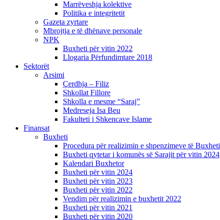
Marrëveshja kolektive
Politika e integritetit
Gazeta zyrtare
Mbrojtja e të dhënave personale
NPK
Buxheti për vitin 2022
Llogaria Përfundimtare 2018
Sektorët
Arsimi
Çerdhja – Filiz
Shkollat Fillore
Shkolla e mesme “Saraj”
Medreseja Isa Beu
Fakulteti i Shkencave Islame
Finansat
Buxheti
Procedura për realizimin e shpenzimeve të Buxheti
Buxheti qytetar i komunës së Sarajit për vitin 2024
Kalendari Buxhetor
Buxheti për vitin 2024
Buxheti për vitin 2023
Buxheti për vitin 2022
Vendim për realizimin e buxhetit 2022
Buxheti për vitin 2021
Buxheti për vitin 2020