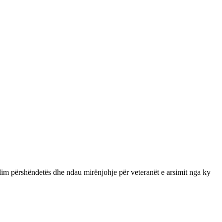
jalim përshëndetës dhe ndau mirënjohje për veteranët e arsimit nga ky