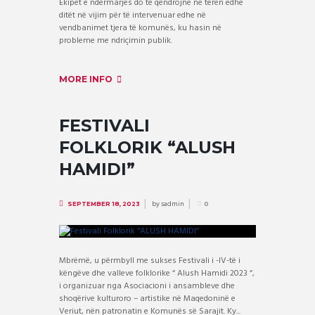
Ekipet e ndërmarjes do të qëndrojnë në teren edhe
ditët në vijim për të intervenuar edhe në
vendbanimet tjera të komunës, ku hasin në
probleme me ndriçimin publik.
MORE INFO
FESTIVALI
FOLKLORIK “ALUSH
HAMIDI”
by
sadmin
SEPTEMBER 18, 2023
0
Mbrëmë, u përmbyll me sukses Festivali i -IV-të i
këngëve dhe valleve folklorike “ Alush Hamidi 2023 “,
i organizuar nga Asociacioni i ansambleve dhe
shoqërive kulturoro – artistike në Maqedoninë e
Veriut, nën patronatin e Komunës së Sarajit. Ky...