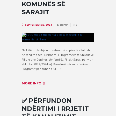
KOMUNËS SË
SARAJIT
by
sadmin
SEPTEMBER 20, 2023
0
Në këtë mbledhje u miratuan këto pika të cilat ishin
në rend të ditës: 1.Miratimi i Programeve të Shkollave
Fillore dhe Çerdhes për femijë,, Filizi,,-Saraj, për vitin
shkollor 2023/2024. a). Konkluzë për miratimin e
Programit për punën e SH.F.K...
MORE INFO
✅ PËRFUNDON
NDËRTIMI I RRJETIT