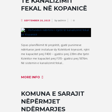
TË KANALIZIMIT
FEKAL NË KOPANICË
by
sadmin
SEPTEMBER 20, 2023
0
Sipas planifikimit të projektit, gjatë punimeve
ndërtuese janë instaluar dy Kolektorë kryesorë, njëri
me kapacitet prej F400 – gjatësi prej 239m dhe tjetri
Kolektor me kapacitet prej F315- gjatësi prej 1876m.
Në sistemin e kanalizimit fekal...
MORE INFO
KOMUNA E SARAJIT
NËPËRMJET
NDËRMARJES