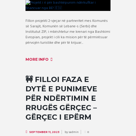
Fillon projekti 2-vjeçar në partneritet mes Komunës
së Sarajit, Komunën së Lebane-s (Serbi) dhe
Institutut ZIP, i mbështetur me krenari nga Bashkimi
Evropian, projekt i cili ka mision për të përmirësuar
përvojën turistike dhe për të krijuar...
MORE INFO
🚧 FILLOI FAZA E
DYTË E PUNIMEVE
PËR NDËRTIMIN E
RRUGËS GËRÇEC –
GËRÇEC I EPËRM
by
sadmin
SEPTEMBER 11, 2023
0