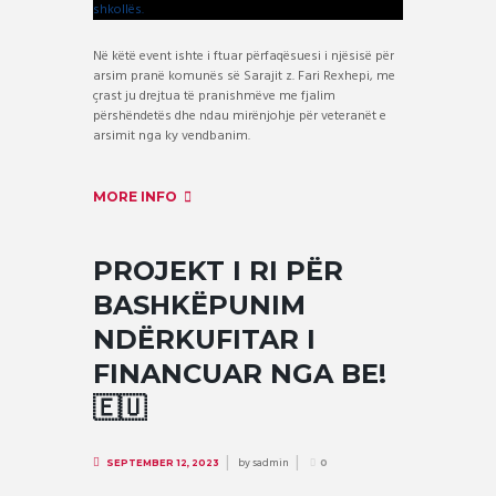
Në këtë event ishte i ftuar përfaqësuesi i njësisë për
arsim pranë komunës së Sarajit z. Fari Rexhepi, me
çrast ju drejtua të pranishmëve me fjalim
përshëndetës dhe ndau mirënjohje për veteranët e
arsimit nga ky vendbanim.
MORE INFO
PROJEKT I RI PËR
BASHKËPUNIM
NDËRKUFITAR I
FINANCUAR NGA BE!
🇪🇺
by
sadmin
SEPTEMBER 12, 2023
0