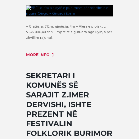
– Gjatësia: 512m, gjerësia: 4m – Vlera e projektit:
5.545.806,48 den – mjete të siguruara nga Byroja për
zhvillim rajonal.
MORE INFO
SEKRETARI I
KOMUNËS SË
SARAJIT Z.IMER
DERVISHI, ISHTE
PREZENT NË
FESTIVALIN
FOLKLORIK BURIMOR