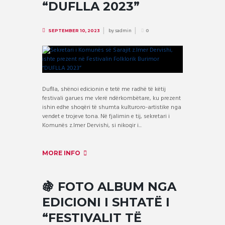
“DUFLLA 2023”
by
sadmin
SEPTEMBER 10, 2023
0
Duflla, shënoi edicionin e tetë me radhë të këtij
festivali garues me vlerë ndërkombëtare, ku prezent
ishin edhe shoqëri të shumta kulturoro-artistike nga
vendet e trojeve tona. Në fjalimin e tij, sekretari i
Komunës z.Imer Dervishi, si nikoqir i...
MORE INFO
🍇 FOTO ALBUM NGA
EDICIONI I SHTATË I
“FESTIVALIT TË