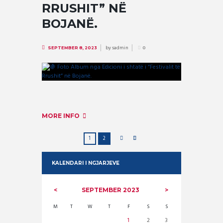
RRUSHIT” NË
BOJANË.
by
sadmin
SEPTEMBER 8, 2023
0
MORE INFO
1
2
KALENDARI I NGJARJEVE
SEPTEMBER
2023
M
T
W
T
F
S
S
1
2
3