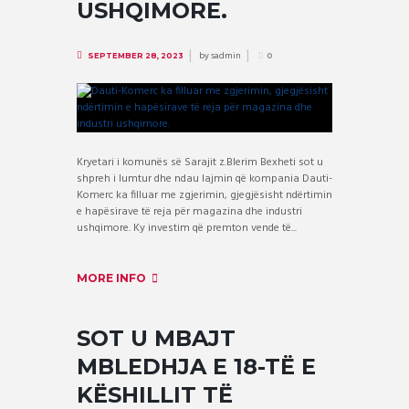
USHQIMORE.
by
sadmin
SEPTEMBER 28, 2023
0
Kryetari i komunës së Sarajit z.Blerim Bexheti sot u
shpreh i lumtur dhe ndau lajmin që kompania Dauti-
Komerc ka filluar me zgjerimin, gjegjësisht ndërtimin
e hapësirave të reja për magazina dhe industri
ushqimore. Ky investim që premton vende të...
MORE INFO
SOT U MBAJT
MBLEDHJA E 18-TË E
KËSHILLIT TË