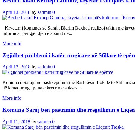
Bexheti takoi Rexhep Gunduz, kryetar I shoqatës ku
April 13, 2018
by
sadmin
0
Kryetari i komunës së Sarajit Blerim Bexheti realizoi takim me krye
informuar për gjendjen e arsimit në...
More info
Zgjidhet problemi i katër rrugicave në Sfillare të epë
April 12, 2018
by
sadmin
0
Komuna e Sarajit në bashkëpunim më Bashkësin Lokale të Sfillares së 
të kënaqur nga puna e kryer me sukses...
More info
Komuna Saraj bën pastrimin dhe rregullimin e Liqeni
April 11, 2018
by
sadmin
0