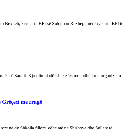
im Bexheti, kryetari i BFI-së Sulejman Rexhepi, nënkryetari i BFI të
nës së Sarajit. Kjo olimpiadë ishte e 16 me radhè ku u organizuan
e Grëçeci me rrugë
ore në dy Shkolla fillore, edhe atë në Shishovë dhe Sullare të