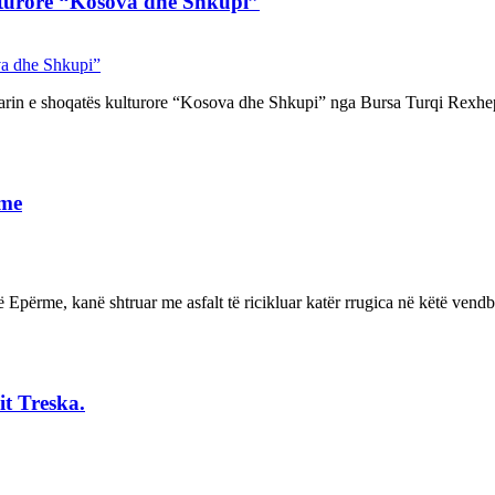
lturore “Kosova dhe Shkupi”
tarin e shoqatës kulturore “Kosova dhe Shkupi” nga Bursa Turqi Rexhe
rme
Epërme, kanë shtruar me asfalt të ricikluar katër rrugica në këtë ven
t Treska.