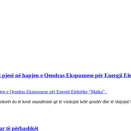
i pjesë në hapjen e Qendras Ekspozuese për Energji El
vizitorët do të kenë mundësinë që të vizitojnë këtë qendër dhe të shijojn
ar të përbashkët