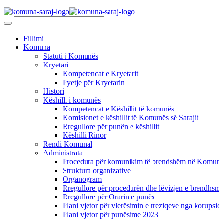
Fillimi
Komuna
Statuti i Komunës
Kryetari
Kompetencat e Kryetarit
Pyetje për Kryetarin
Histori
Këshilli i komunës
Kompetencat e Këshillit të komunës
Komisionet e këshillit të Komunës së Sarajit
Rregullore për punën e këshillit
Këshilli Rinor
Rendi Komunal
Administrata
Procedura për komunikim të brendshëm në Komunë
Struktura organizative
Organogram
Rregullore për procedurën dhe lëvizjen e brendhsm
Rregullore për Orarin e punës
Plani vjetor për vlerësimin e rreziqeve nga korupsi
Plani vjetor për punësime 2023