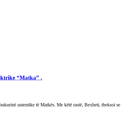
ektrike “Matka” .
ë bukurinë autentike të Matkës. Me këtë rastë, Bexheti, theksoi se