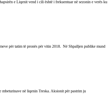
sirën e Liqenit vend i cili është i frekuentuar në sezonin e verës ku
imeve për tatim të pronës për vitin 2018. Në Shpalljen publike mund
beturinave në liqenin Treska. Aksionit për pastrim ju