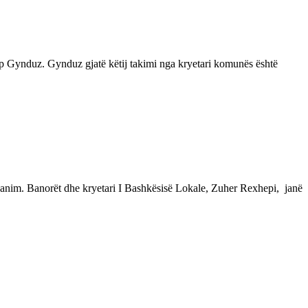
p Gynduz. Gynduz gjatë këtij takimi nga kryetari komunës është
dbanim. Banorët dhe kryetari I Bashkësisë Lokale, Zuher Rexhepi, janë