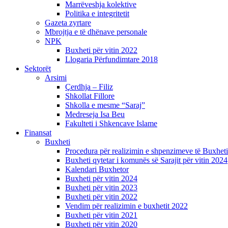
Marrëveshja kolektive
Politika e integritetit
Gazeta zyrtare
Mbrojtja e të dhënave personale
NPK
Buxheti për vitin 2022
Llogaria Përfundimtare 2018
Sektorët
Arsimi
Çerdhja – Filiz
Shkollat Fillore
Shkolla e mesme “Saraj”
Medreseja Isa Beu
Fakulteti i Shkencave Islame
Finansat
Buxheti
Procedura për realizimin e shpenzimeve të Buxheti
Buxheti qytetar i komunës së Sarajit për vitin 2024
Kalendari Buxhetor
Buxheti për vitin 2024
Buxheti për vitin 2023
Buxheti për vitin 2022
Vendim për realizimin e buxhetit 2022
Buxheti për vitin 2021
Buxheti për vitin 2020