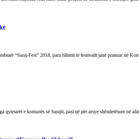
ike
ombtarë “Saraj-Fest” 2018, para fillimit të festivalit janë pranuar në K
ytetarët e komunës së Sarajit, pasi që për arsye shëndetësore në afat p