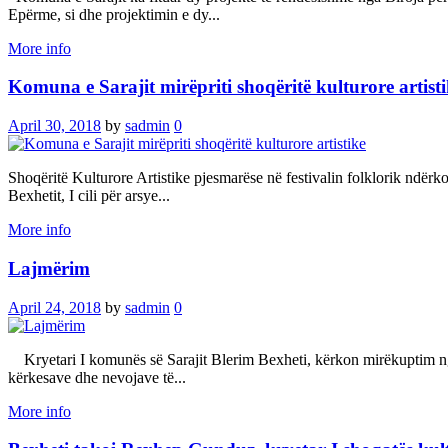
Epërme, si dhe projektimin e dy...
More info
Komuna e Sarajit mirëpriti shoqëritë kulturore artist
April 30, 2018
by
sadmin
0
Shoqëritë Kulturore Artistike pjesmarëse në festivalin folklorik ndërk
Bexhetit, I cili për arsye...
More info
Lajmërim
April 24, 2018
by
sadmin
0
Kryetari I komunës së Sarajit Blerim Bexheti, kërkon mirëkuptim nga q
kërkesave dhe nevojave të...
More info