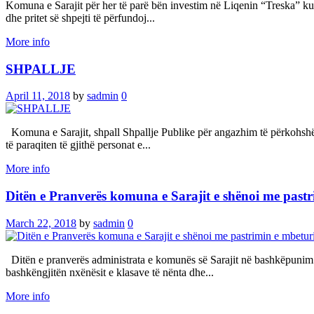
Komuna e Sarajit për her të parë bën investim në Liqenin “Treska” ku 
dhe pritet së shpejti të përfundoj...
More info
SHPALLJE
April 11, 2018
by
sadmin
0
Komuna e Sarajit, shpall Shpallje Publike për angazhim të përkohshë
të paraqiten të gjithë personat e...
More info
Ditën e Pranverës komuna e Sarajit e shënoi me pastr
March 22, 2018
by
sadmin
0
Ditën e pranverës administrata e komunës së Sarajit në bashkëpunim
bashkëngjitën nxënësit e klasave të nënta dhe...
More info