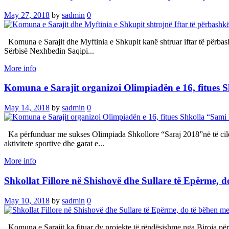
May 27, 2018
by
sadmin
0
Komuna e Sarajit dhe Myftinia e Shkupit kanë shtruar iftar të përbash
Sërbisë Nexhbedin Saqipi...
More info
Komuna e Sarajit organizoi Olimpiadën e 16, fitues 
May 14, 2018
by
sadmin
0
Ka përfunduar me sukses Olimpiada Shkollore “Saraj 2018”në të cilën
aktivitete sportive dhe garat e...
More info
Shkollat Fillore në Shishovë dhe Sullare të Epërme,
May 10, 2018
by
sadmin
0
Komuna e Sarajit ka fituar dy projekte të rëndësishme nga Biroja për 