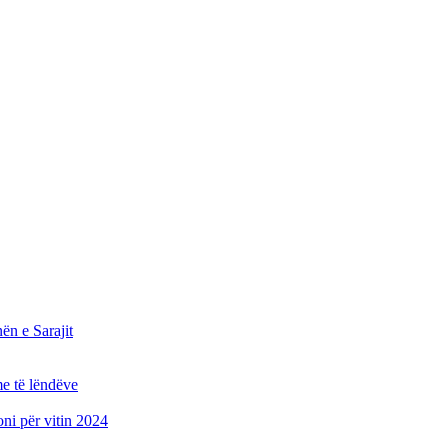
n e Sarajit
e të lëndëve
oni për vitin 2024