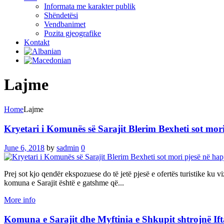
Informata me karakter publik
Shëndetësi
Vendbanimet
Pozita gjeografike
Kontakt
Lajme
Home
Lajme
Kryetari i Komunës së Sarajit Blerim Bexheti sot mor
June 6, 2018
by
sadmin
0
Prej sot kjo qendër ekspozuese do të jetë pjesë e ofertës turistike ku 
komuna e Sarajit është e gatshme që...
More info
Komuna e Sarajit dhe Myftinia e Shkupit shtrojnë Ift