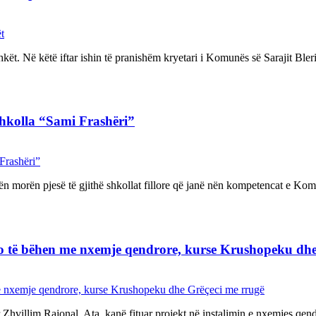
kët. Në këtë iftar ishin të pranishëm kryetari i Komunës së Sarajit Bler
Shkolla “Sami Frashëri”
 morën pjesë të gjithë shkollat fillore që janë nën kompetencat e Komu
 do të bëhen me nxemje qendrore, kurse Krushopeku dh
Zhvillim Rajonal. Ata, kanë fituar projekt në instalimin e nxemjes qendr