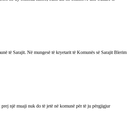
omunë të Sarajit. Në mungesë të kryetarit të Komunës së Sarajit Blerim
rej një muaji nuk do të jetë në komunë për të ju përgjigjur