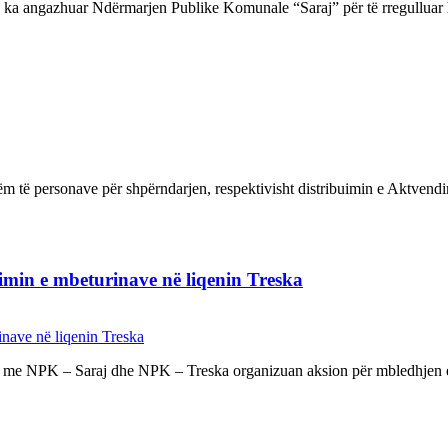
ka angazhuar Ndërmarjen Publike Komunale “Saraj” për të rregulluar hap
m të personave për shpërndarjen, respektivisht distribuimin e Aktvend
imin e mbeturinave në liqenin Treska
 me NPK – Saraj dhe NPK – Treska organizuan aksion për mbledhjen e m